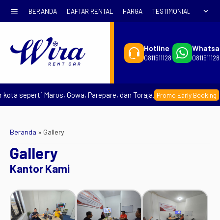
menu
expand_more
BERANDA
DAFTAR RENTAL
HARGA
TESTIMONIAL
SYARA
Hotline
Whatsa
0811511128
0811511128
kota seperti Maros, Gowa, Parepare, dan Toraja.
– 
Promo Early Booking
Beranda
»
Gallery
Gallery
Kantor Kami