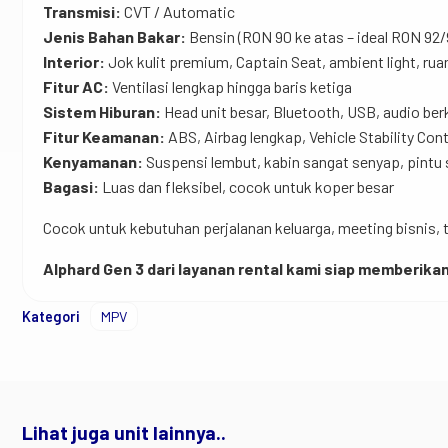
Transmisi:
CVT / Automatic
Jenis Bahan Bakar:
Bensin (RON 90 ke atas – ideal RON 92/
Interior:
Jok kulit premium, Captain Seat, ambient light, rua
Fitur AC:
Ventilasi lengkap hingga baris ketiga
Sistem Hiburan:
Head unit besar, Bluetooth, USB, audio ber
Fitur Keamanan:
ABS, Airbag lengkap, Vehicle Stability Cont
Kenyamanan:
Suspensi lembut, kabin sangat senyap, pintu 
Bagasi:
Luas dan fleksibel, cocok untuk koper besar
Cocok untuk kebutuhan perjalanan keluarga, meeting bisnis, t
Alphard Gen 3 dari layanan rental kami siap memberik
Kategori
MPV
Lihat juga unit lainnya..