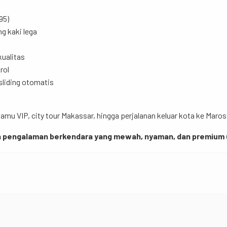
95)
ng kaki lega
kualitas
rol
sliding otomatis
amu VIP, city tour Makassar, hingga perjalanan keluar kota ke Maro
an pengalaman berkendara yang mewah, nyaman, dan premium u