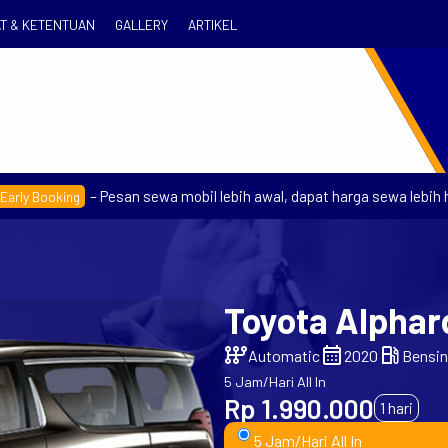
T & KETENTUAN
GALLERY
ARTIKEL
– Pesan sewa mobil lebih awal, dapat harga sewa lebih hemat
Booking
Toyota Alphar
auto_transmission
calendar_month
local_gas_station
Automatic
2020
Bensin
5 Jam/Hari All In
Rp 1.990.000
1 hari
5 Jam/Hari All In