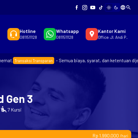
language
search
light_mode
dark_mode
Hotline
Whatsapp
Kantor Kami
0811511128
0811511128
Office: Jl. Andi P..
.
– Semua biaya, syarat, dan ketentuan dijelas
Transaksi Transparan
d Gen 3
airline_seat_recline_extra
7 Kursi
Rp 1.990.000
/hari