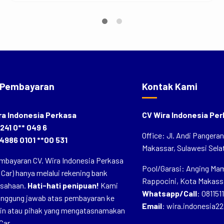
 Pembayaran
Kontak Kami
ra Indonesia Perkasa
CV Wira Indonesia Pe
241 0** 049 6
Office: Jl. Andi Pangera
4986 0101 **00 531
Makassar, Sulawesi Selat
mbayaran CV. Wira Indonesia Perkasa
Pool/Garasi: Anging Mamm
 Car) hanya melalui rekening bank
Rappocini, Kota Makassa
usahaan.
Hati-hati penipuan!
Kami
Whatsapp/Call
:
081151
tanggung jawab atas pembayaran ke
Email
:
wira.indonesia2
lain atau pihak yang mengatasnamakan
Car.