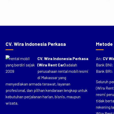
CV. Wira Indonesia Perkasa
Metode
CV. Wira Indonesia Perkasa
An:
CV Wi
(Wira Rent Car)
adalah
Bank BNI:
perusahaan rental mobil resmi
Bank BRI:
di Makassar yang
Seluruh pe
menyediakan armada terawat, layanan
(Wira Rent
profesional, dan pilihan kendaraan lengkap untuk
resmi per
kebutuhan perjalanan harian, bisnis, maupun
tidak ber
wisata.
rekening 
Wira Rent 