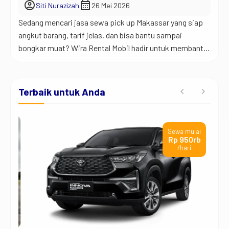
account_circle
calendar_month
Siti Nurazizah
26 Mei 2026
Sedang mencari jasa sewa pick up Makassar yang siap
angkut barang, tarif jelas, dan bisa bantu sampai
bongkar muat? Wira Rental Mobil hadir untuk membantu
kebutuhan angkut barang harian di Makassar dan
sekitarnya, baik untuk pindahan rumah, pengiriman
usaha, maupun kebutuhan logistik lainnya. Jadi begini…
Terbaik untuk Anda
pick up menjadi kendaraan yang paling sering dicari saat
orang […]
ai
Sewa mulai
t
Rp 950rb
/hari