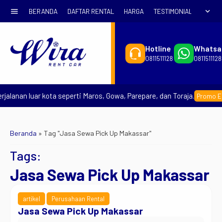
menu
expand_more
BERANDA
DAFTAR RENTAL
HARGA
TESTIMONIAL
SYARA
Hotline
Whatsa
0811511128
0811511128
alanan luar kota seperti Maros, Gowa, Parepare, dan Toraja.
Promo Earl
Beranda
»
Tag "Jasa Sewa Pick Up Makassar"
Tags:
Jasa Sewa Pick Up Makassar
artikel
Perusahaan Rental
Jasa Sewa Pick Up Makassar