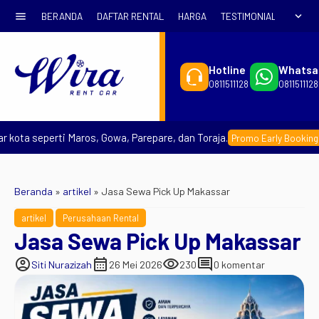
menu
expand_more
BERANDA
DAFTAR RENTAL
HARGA
TESTIMONIAL
SYARA
Hotline
Whatsa
0811511128
0811511128
a seperti Maros, Gowa, Parepare, dan Toraja.
– Pe
Promo Early Booking
Beranda
»
artikel
»
Jasa Sewa Pick Up Makassar
artikel
Perusahaan Rental
Jasa Sewa Pick Up Makassar
account_circle
calendar_month
visibility
comment
Siti Nurazizah
26 Mei 2026
230
0 komentar