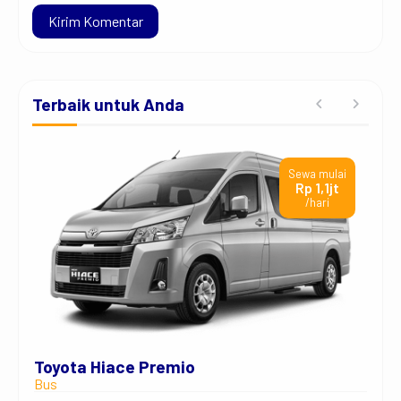
Terbaik untuk Anda
ai
Sewa mulai
t
Rp 1,1jt
/hari
Toyota Hiace Premio
Zen
Bus
MPV