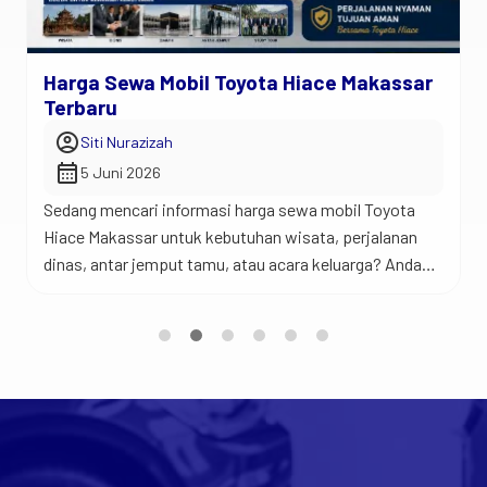
Harga Sewa Mobil Toyota Hiace Makassar
Terbaru
account_circle
Siti Nurazizah
calendar_month
5 Juni 2026
Sedang mencari informasi harga sewa mobil Toyota
Hiace Makassar untuk kebutuhan wisata, perjalanan
dinas, antar jemput tamu, atau acara keluarga? Anda
berada di tempat yang tepat. Jadi begini… Toyota
Hiace merupakan salah satu kendaraan favorit untuk
perjalanan rombongan karena menawarkan kabin yang
luas, kapasitas penumpang yang banyak, dan
kenyamanan yang sulit ditandingi mobil keluarga biasa.
[…]