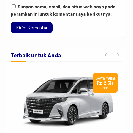
Simpan nama, email, dan situs web saya pada
peramban ini untuk komentar saya berikutnya.
Terbaik untuk Anda
ai
Sewa mulai
t
Rp 2,5jt
/hari