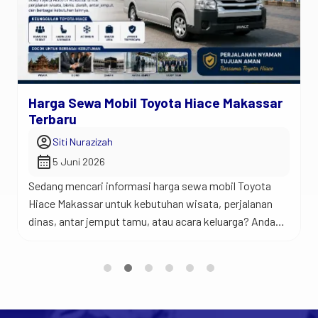
Harga Sewa Mobil Toyota Hiace Makassar
Terbaru
account_circle
Siti Nurazizah
calendar_month
5 Juni 2026
Sedang mencari informasi harga sewa mobil Toyota
Hiace Makassar untuk kebutuhan wisata, perjalanan
dinas, antar jemput tamu, atau acara keluarga? Anda
berada di tempat yang tepat. Jadi begini… Toyota
Hiace merupakan salah satu kendaraan favorit untuk
perjalanan rombongan karena menawarkan kabin yang
luas, kapasitas penumpang yang banyak, dan
kenyamanan yang sulit ditandingi mobil keluarga biasa.