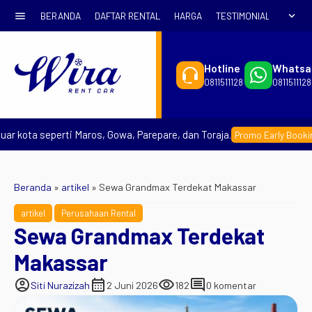
menu
expand_more
BERANDA
DAFTAR RENTAL
HARGA
TESTIMONIAL
SYARA
Hotline
Whatsa
0811511128
0811511128
ota seperti Maros, Gowa, Parepare, dan Toraja.
– 
Promo Early Booking
Beranda
»
artikel
»
Sewa Grandmax Terdekat Makassar
artikel
Perusahaan Rental
Sewa Grandmax Terdekat
Makassar
account_circle
calendar_month
visibility
comment
Siti Nurazizah
2 Juni 2026
182
0 komentar