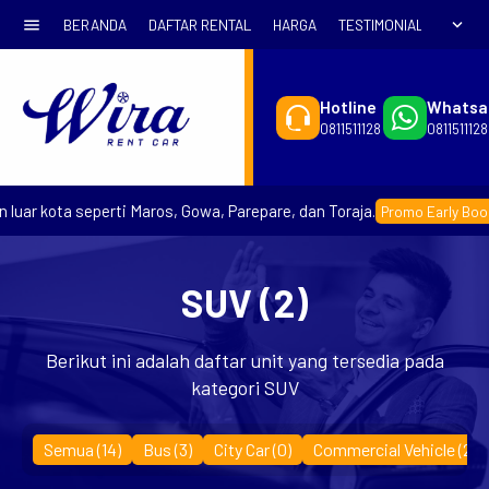
menu
expand_more
BERANDA
DAFTAR RENTAL
HARGA
TESTIMONIAL
SYARA
Hotline
Whatsa
0811511128
0811511128
luar kota seperti Maros, Gowa, Parepare, dan Toraja.
Promo Early Booki
SUV (2)
Berikut ini adalah daftar unit yang tersedia pada
kategori SUV
Semua (14)
Bus
(3)
City Car
(0)
Commercial Vehicle
(2)