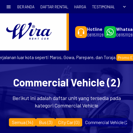
menu
expand_more
BERANDA
DAFTAR RENTAL
HARGA
TESTIMONIAL
SYARA
Hotline
Whatsa
0811511128
0811511128
alanan luar kota seperti Maros, Gowa, Parepare, dan Toraja.
Promo Earl
Commercial Vehicle (2)
Berikut ini adalah daftar unit yang tersedia pada
kategori Commercial Vehicle
Semua (14)
Bus
(3)
City Car
(0)
Commercial Vehicle
(2)