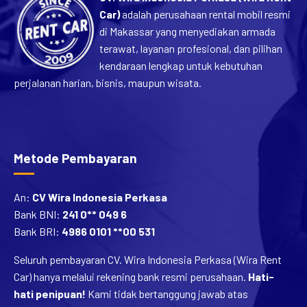
Car)
adalah perusahaan rental mobil resmi
di Makassar yang menyediakan armada
terawat, layanan profesional, dan pilihan
kendaraan lengkap untuk kebutuhan
perjalanan harian, bisnis, maupun wisata.
Metode Pembayaran
An:
CV Wira Indonesia Perkasa
Bank BNI:
241 0** 049 6
Bank BRI:
4986 0101 **00 531
Seluruh pembayaran CV. Wira Indonesia Perkasa (Wira Rent
Car) hanya melalui rekening bank resmi perusahaan.
Hati-
hati penipuan!
Kami tidak bertanggung jawab atas
pembayaran ke rekening lain atau pihak yang