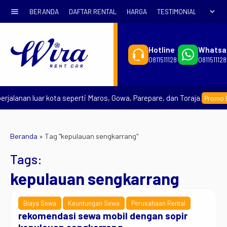
menu
expand_more
BERANDA
DAFTAR RENTAL
HARGA
TESTIMONIAL
SYARA
Hotline
Whatsa
0811511128
0811511128
jalanan luar kota seperti Maros, Gowa, Parepare, dan Toraja.
Promo Ear
Beranda
»
Tag "kepulauan sengkarrang"
Tags:
kepulauan sengkarrang
Biaya Sewa
Keuntungan Sewa
Perusahaan Rental
rekomendasi sewa mobil dengan sopir