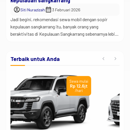
kepulauan sangkarrang
account_circle
calendar_month
Siti Nurazizah
3 Februari 2026
Jadi begini, rekomendasi sewa mobil dengan sopir
kepulauan sangkarrang itu, banyak orang yang
beraktivitas di Kepulauan Sangkarrang sebenarnya lebih
sering berkutat di Makassar daratan. Karena itu, urusan
transportasi darat jadi hal penting sebelum dan sesudah
menyeberang ke pulau. Banyak orang akhirnya mencari
Terbaik untuk Anda
rekomendasi sewa mobil dengan sopir Kepulauan
Sangkarrang, karena mereka ingin perjalanan yang rapi
[…]
ai
Sewa mulai
jt
Rp 2,5jt
/hari