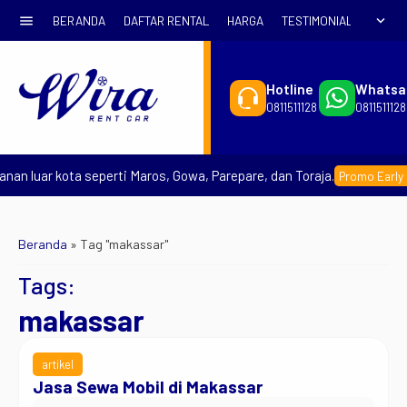
menu
expand_more
BERANDA
DAFTAR RENTAL
HARGA
TESTIMONIAL
SYARA
Hotline
Whatsa
0811511128
0811511128
n luar kota seperti Maros, Gowa, Parepare, dan Toraja.
Promo Early Boo
Beranda
»
Tag "makassar"
Tags:
makassar
artikel
Jasa Sewa Mobil di Makassar