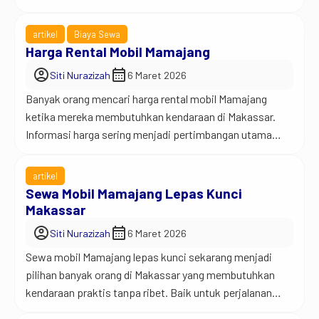
saja yang ingin bepergian dengan nyaman tanpa harus
memiliki mobil sendiri. Jadi begini… tidak semua orang
artikel
Biaya Sewa
memiliki mobil yang siap dipakai setiap hari. Kadang
Harga Rental Mobil Mamajang
anggota keluarga menggunakan mobil tersebut, atau kita
account_circle
calendar_month
Siti Nurazizah
6 Maret 2026
hanya membutuhkan kendaraan […]
Banyak orang mencari harga rental mobil Mamajang
ketika mereka membutuhkan kendaraan di Makassar.
Informasi harga sering menjadi pertimbangan utama
sebelum seseorang memutuskan menyewa mobil,
terutama jika perjalanan berlangsung beberapa hari. Jadi
artikel
begini… tidak semua orang memiliki mobil yang siap
Sewa Mobil Mamajang Lepas Kunci
dipakai setiap saat. Kadang anggota keluarga lain
Makassar
menggunakan mobil tersebut, atau kita memang hanya
account_circle
calendar_month
Siti Nurazizah
6 Maret 2026
membutuhkan kendaraan […]
Sewa mobil Mamajang lepas kunci sekarang menjadi
pilihan banyak orang di Makassar yang membutuhkan
kendaraan praktis tanpa ribet. Baik untuk perjalanan
bisnis, keperluan keluarga, atau sekadar jalan-jalan di