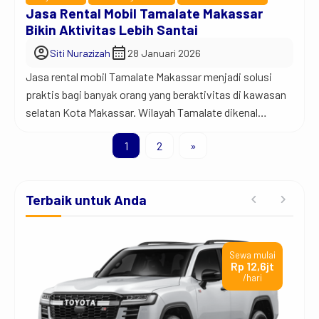
mobilitas kerja dengan lebih efisien. Jadi begini…
Jasa Rental Mobil Tamalate Makassar
Banyak perusahaan sekarang mulai beralih ke sistem
Bikin Aktivitas Lebih Santai
sewa daripada memiliki kendaraan sendiri. Hal ini terjadi
account_circle
calendar_month
Siti Nurazizah
28 Januari 2026
karena […]
Jasa rental mobil Tamalate Makassar menjadi solusi
praktis bagi banyak orang yang beraktivitas di kawasan
selatan Kota Makassar. Wilayah Tamalate dikenal
dengan aktivitas harian yang padat, mulai dari urusan
1
2
»
kerja, kampus, hingga kebutuhan keluarga. Karena itu,
banyak orang memilih layanan rental mobil agar
perjalanan tetap nyaman tanpa harus repot menyetir
Terbaik untuk Anda
sendiri atau memikirkan kondisi lalu […]
ai
Sewa mulai
t
Rp 12,6jt
/hari