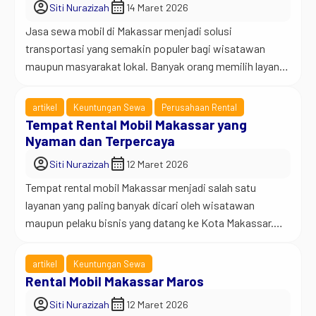
account_circle
calendar_month
Siti Nurazizah
14 Maret 2026
Jasa sewa mobil di Makassar menjadi solusi
transportasi yang semakin populer bagi wisatawan
maupun masyarakat lokal. Banyak orang memilih layanan
ini karena memberikan kenyamanan serta fleksibilitas
ketika beraktivitas di Kota Makassar. Makassar dikenal
artikel
Keuntungan Sewa
Perusahaan Rental
sebagai salah satu kota terbesar di Indonesia Timur.
Tempat Rental Mobil Makassar yang
Kota ini menjadi pusat bisnis, perdagangan, pendidikan,
Nyaman dan Terpercaya
serta pariwisata di Sulawesi Selatan. Karena aktivitas
account_circle
calendar_month
Siti Nurazizah
12 Maret 2026
[…]
Tempat rental mobil Makassar menjadi salah satu
layanan yang paling banyak dicari oleh wisatawan
maupun pelaku bisnis yang datang ke Kota Makassar.
Sebagai kota terbesar di Indonesia timur, Makassar
memiliki aktivitas yang sangat padat sehingga
artikel
Keuntungan Sewa
kebutuhan transportasi yang nyaman menjadi hal
Rental Mobil Makassar Maros
penting. Banyak orang datang ke Makassar untuk
account_circle
calendar_month
Siti Nurazizah
12 Maret 2026
berbagai keperluan. Sebagian datang untuk urusan