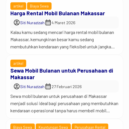
kota, layanan rental mobil ini memberikan solusi
artikel
Biaya Sewa
transportasi yang fleksibel. Nah, di sinilah banyak orang
Harga Rental Mobil Bulanan Makassar
mulai mencari layanan sewa mobil Mamajang lepas
account_circle
calendar_month
Siti Nurazizah
4 Maret 2026
kunci. Layanan ini memberi solusi […]
Kalau kamu sedang mencari harga rental mobil bulanan
Makassar, kemungkinan besar kamu sedang
membutuhkan kendaraan yang fleksibel untuk jangka
waktu cukup lama. Banyak orang menggunakan mobil
sewaan untuk kebutuhan kerja, operasional bisnis,
artikel
proyek perusahaan, atau bahkan aktivitas pribadi.
Sewa Mobil Bulanan untuk Perusahaan di
Makassar termasuk kota dengan mobilitas tinggi.
Makassar
Banyak orang bergerak dari satu tempat ke tempat lain
account_circle
calendar_month
Siti Nurazizah
27 Februari 2026
setiap hari. […]
Sewa mobil bulanan untuk perusahaan di Makassar
menjadi solusi ideal bagi perusahaan yang membutuhkan
kendaraan operasional tanpa harus membeli mobil
sendiri. Selain itu, sistem sewa bulanan memudahkan
perusahaan mengatur biaya, operasional, serta
Biaya Sewa
Keuntungan Sewa
Perusahaan Rental