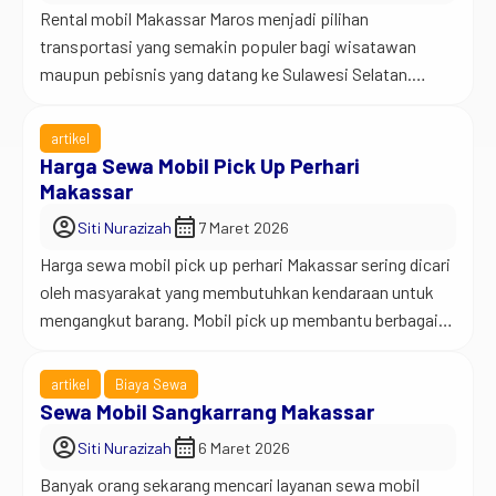
Rental mobil Makassar Maros menjadi pilihan
bisnis, […]
transportasi yang semakin populer bagi wisatawan
maupun pebisnis yang datang ke Sulawesi Selatan.
Banyak orang memilih layanan ini karena perjalanan
antara Makassar dan Maros membutuhkan kendaraan
artikel
yang nyaman, fleksibel, dan mudah digunakan. Banyak
Harga Sewa Mobil Pick Up Perhari
orang datang ke Makassar untuk berbagai keperluan. Ada
Makassar
yang datang untuk urusan bisnis, ada juga yang […]
account_circle
calendar_month
Siti Nurazizah
7 Maret 2026
Harga sewa mobil pick up perhari Makassar sering dicari
oleh masyarakat yang membutuhkan kendaraan untuk
mengangkut barang. Mobil pick up membantu berbagai
kebutuhan, mulai dari pindahan rumah, pengiriman
barang usaha, hingga keperluan proyek. Makassar
artikel
Biaya Sewa
sebagai kota besar di Sulawesi Selatan memiliki
Sewa Mobil Sangkarrang Makassar
aktivitas ekonomi yang cukup tinggi. Banyak pelaku
account_circle
calendar_month
Siti Nurazizah
6 Maret 2026
usaha setiap hari mengirim barang, memindahkan stok
Banyak orang sekarang mencari layanan sewa mobil
[…]