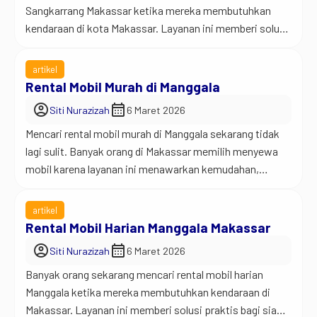
Sangkarrang Makassar ketika mereka membutuhkan
kendaraan di kota Makassar. Layanan ini memberi solusi
praktis bagi siapa saja yang ingin bepergian dengan
nyaman tanpa harus memiliki mobil sendiri. Jadi begini…
artikel
tidak semua orang memiliki kendaraan pribadi yang
Rental Mobil Murah di Manggala
selalu siap dipakai. Kadang anggota keluarga memakai
account_circle
calendar_month
Siti Nurazizah
6 Maret 2026
mobil tersebut, atau kita hanya […]
Mencari rental mobil murah di Manggala sekarang tidak
lagi sulit. Banyak orang di Makassar memilih menyewa
mobil karena layanan ini menawarkan kemudahan,
fleksibilitas, dan tentu saja harga yang lebih terjangkau
dibandingkan harus memiliki kendaraan sendiri. Jadi
artikel
begini… tidak semua orang membutuhkan mobil setiap
Rental Mobil Harian Manggala Makassar
hari. Kadang kita hanya memerlukan kendaraan untuk
account_circle
calendar_month
Siti Nurazizah
6 Maret 2026
perjalanan tertentu seperti urusan kerja, […]
Banyak orang sekarang mencari rental mobil harian
Manggala ketika mereka membutuhkan kendaraan di
Makassar. Layanan ini memberi solusi praktis bagi siapa