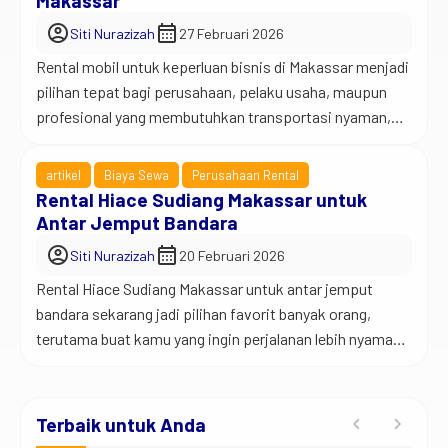
Makassar
account_circle
calendar_month
Siti Nurazizah
27 Februari 2026
Rental mobil untuk keperluan bisnis di Makassar menjadi
pilihan tepat bagi perusahaan, pelaku usaha, maupun
profesional yang membutuhkan transportasi nyaman,
tepat waktu, dan terlihat profesional. Selain itu,
mobilitas di kota Makassar yang semakin padat
artikel
Biaya Sewa
Perusahaan Rental
mendorong banyak pelaku bisnis untuk menggunakan
Rental Hiace Sudiang Makassar untuk
kendaraan yang fleksibel dan siap pakai. Jadi begini…
Antar Jemput Bandara
Dalam dunia bisnis, waktu adalah aset paling […]
account_circle
calendar_month
Siti Nurazizah
20 Februari 2026
Rental Hiace Sudiang Makassar untuk antar jemput
bandara sekarang jadi pilihan favorit banyak orang,
terutama buat kamu yang ingin perjalanan lebih nyaman,
praktis, dan tanpa ribet. Apalagi kalau kamu datang atau
berangkat dari Bandara Sultan Hasanuddin, tentu butuh
kendaraan yang lega dan siap menampung banyak
Terbaik untuk Anda
penumpang sekaligus. Jadi begini… perjalanan ke