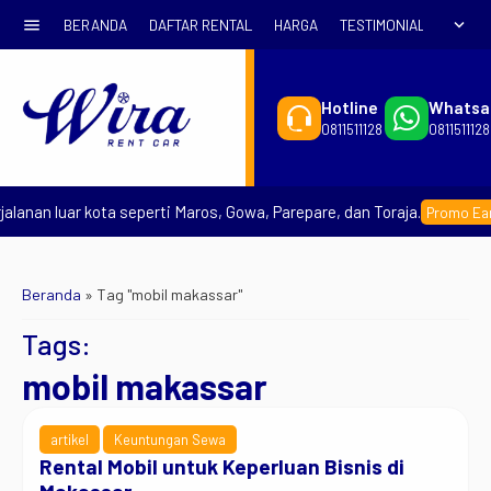
menu
expand_more
BERANDA
DAFTAR RENTAL
HARGA
TESTIMONIAL
SYARA
Hotline
Whatsa
0811511128
0811511128
lanan luar kota seperti Maros, Gowa, Parepare, dan Toraja.
Promo Early
Beranda
»
Tag "mobil makassar"
Tags:
mobil makassar
artikel
Keuntungan Sewa
Rental Mobil untuk Keperluan Bisnis di