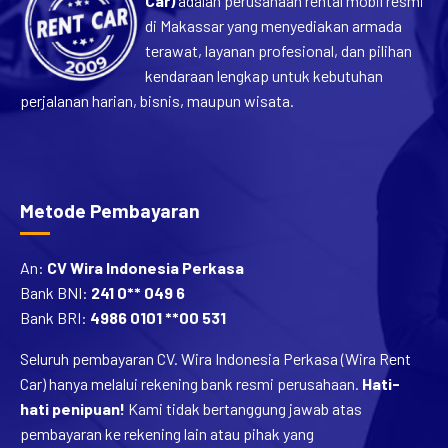
Car)
adalah perusahaan rental mobil resmi
di Makassar yang menyediakan armada
terawat, layanan profesional, dan pilihan
kendaraan lengkap untuk kebutuhan
perjalanan harian, bisnis, maupun wisata.
Metode Pembayaran
An:
CV Wira Indonesia Perkasa
Bank BNI:
241 0** 049 6
Bank BRI:
4986 0101 **00 531
Seluruh pembayaran CV. Wira Indonesia Perkasa (Wira Rent
Car) hanya melalui rekening bank resmi perusahaan.
Hati-
hati penipuan!
Kami tidak bertanggung jawab atas
pembayaran ke rekening lain atau pihak yang