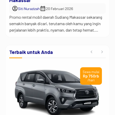
Makassar
account_circle
calendar_month
Siti Nurazizah
20 Februari 2026
Promo rental mobil daerah Sudiang Makassar sekarang
semakin banyak dicari, terutama oleh kamu yang ingin
perjalanan lebih praktis, nyaman, dan tetap hemat.
Apalagi di kota besar seperti Makassar, mobilitas itu
penting banget. Karena itu, banyak orang mulai beralih
menggunakan jasa rental mobil dibanding harus repot
Terbaik untuk Anda
dengan kendaraan pribadi atau transportasi umum. Jadi
begini… kadang kita […]
ai
Sewa mulai
rb
Rp 750rb
/hari