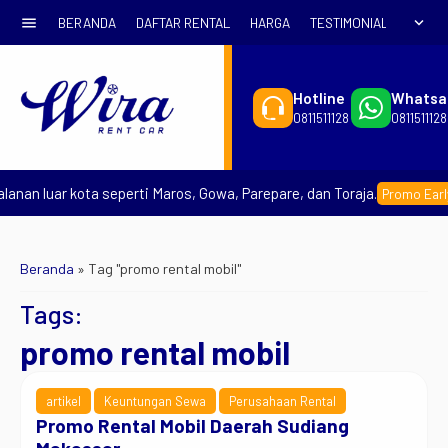
menu
expand_more
BERANDA
DAFTAR RENTAL
HARGA
TESTIMONIAL
SYARA
Hotline
Whatsa
0811511128
0811511128
anan luar kota seperti Maros, Gowa, Parepare, dan Toraja.
Promo Early 
Beranda
»
Tag "promo rental mobil"
Tags:
promo rental mobil
artikel
Keuntungan Sewa
Perusahaan Rental
Promo Rental Mobil Daerah Sudiang