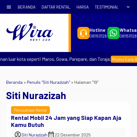
menu
expand_more
BERANDA
DAFTAR RENTAL
HARGA
TESTIMONIAL
SYARA
Hotline
Whatsa
0811511128
0811511128
n luar kota seperti Maros, Gowa, Parepare, dan Toraja.
Promo Early Boo
Beranda
»
Penulis "Siti Nurazizah"
»
Halaman "19"
Siti Nurazizah
Perusahaan Rental
Rental Mobil 24 Jam yang Siap Kapan Aja
Kamu Butuh
account_circle
calendar_month
Siti Nurazizah
22 Desember 2025