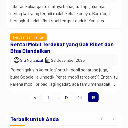
Liburan keluarga itu niatnya bahagia. Tapi jujur aja,
sering kali yang terjadi malah kebalikannya. Baru juga
berangkat, udah ribut soal tempat duduk. Yang kecil
rewel, yang gede pegal, yang nyetir mulai emosi karena
macet. Padahal rencana awalnya pengen quality time,
Perusahaan Rental
bukan adu argumen. Jadi begini… salah satu kunci
Rental Mobil Terdekat yang Gak Ribet dan
wisata keluarga yang sukses itu bukan cuma […]
Bisa Diandalkan
account_circle
calendar_month
Siti Nurazizah
22 Desember 2025
Pernah gak sih kamu lagi butuh mobil sekarang juga,
buka Google, lalu ngetik “rental mobil terdekat”? Entah itu
karena mobil pribadi lagi ngadat, ada tamu mendadak,
urusan kerja tiba-tiba, atau rencana jalan-jalan dadakan
«
1
…
17
18
19
yang baru kepikiran pas bangun tidur. Kalau pernah,
berarti kita senasib. Jadi begini… kata rental mobil
terdekat itu sebenarnya bukan cuma soal […]
Terbaik untuk Anda