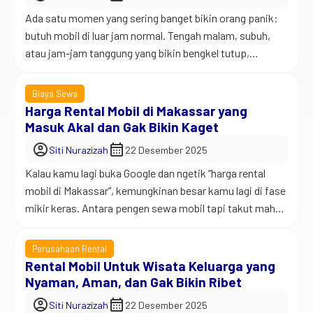
Ada satu momen yang sering banget bikin orang panik:
butuh mobil di luar jam normal. Tengah malam, subuh,
atau jam-jam tanggung yang bikin bengkel tutup,
transportasi online susah, dan teman udah gak enak
ditelepon. Terus refleks buka HP, ngetik di Google: rental
Biaya Sewa
mobil 24 jam. Kalau kamu pernah di posisi itu, berarti
Harga Rental Mobil di Makassar yang
kamu paham betul […]
Masuk Akal dan Gak Bikin Kaget
account_circle
calendar_month
Siti Nurazizah
22 Desember 2025
Kalau kamu lagi buka Google dan ngetik “harga rental
mobil di Makassar”, kemungkinan besar kamu lagi di fase
mikir keras. Antara pengen sewa mobil tapi takut mahal,
atau udah capek bandingin harga tapi malah makin
bingung. Tenang. Kamu gak sendirian. Jadi begini… harga
Perusahaan Rental
rental mobil itu sering kali bikin orang salah paham. Ada
Rental Mobil Untuk Wisata Keluarga yang
yang kelihatannya […]
Nyaman, Aman, dan Gak Bikin Ribet
account_circle
calendar_month
Siti Nurazizah
22 Desember 2025