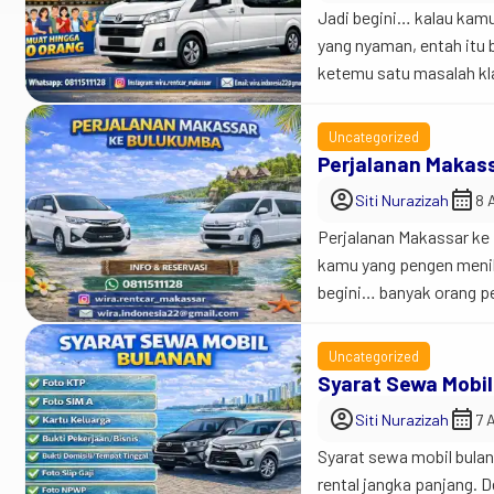
Jadi begini… kalau kamu
yang nyaman, entah itu b
ketemu satu masalah kla
Bisa sih… tapi kamu har
Uncategorized
Perjalanan Makas
account_circle
calendar_month
Siti Nurazizah
8 
Perjalanan Makassar ke 
kamu yang pengen menik
begini… banyak orang pe
sana enaknya gimana sih
pilihan paling […]
Uncategorized
Syarat Sewa Mobil
account_circle
calendar_month
Siti Nurazizah
7 
Syarat sewa mobil bula
rental jangka panjang.