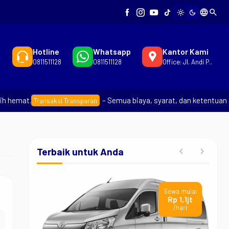
language
search
light_mode
dark_mode
Hotline
Whatsapp
Kantor Kami
0811511128
0811511128
Office: Jl. Andi P..
hemat.
– Semua biaya, syarat, dan ketentuan dij
Transaksi Transparan
Terbaik untuk Anda
wa mulai
Sewa mulai
p 1,1jt
Rp 699rb
/hari
/hari