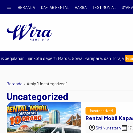
menu
BERANDA
DAFTAR RENTAL
HARGA
TESTIMONIAL
SYARA
erjalanan luar kota seperti Maros, Gowa, Parepare, dan Toraja.
Promo E
Beranda
»
Arsip "Uncategorized"
Uncategorized
Uncategorized
Rental Mobil Kapa
account_circle
calendar_month
Siti Nurazizah
17