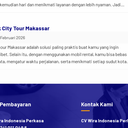
kemudian hari dan menikmati layanan dengan lebih nyaman. Jadi
karang lebih memilih sewa mobil bulanan dibanding beli mobil sendir
tan, […]
k City Tour Makassar
 Februari 2026
tour Makassar adalah solusi paling praktis buat kamu yang ingin
ribet. Selain itu, dengan menggunakan mobil rental, kamu bisa bebas
ta, mengatur waktu perjalanan, serta menikmati setiap sudut kota
adi begini… Makassar punya banyak tempat menarik—mulai dari wisat
i spot sunset […]
 Pembayaran
Kontak Kami
ra Indonesia Perkasa
CV Wira Indonesia Pe
241 0** 049 6