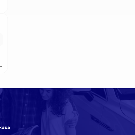
i.
a
rkasa