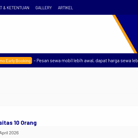
T & KETENTUAN
GALLERY
ARTIKEL
– Pesan sewa mobil lebih awal, dapat harga sewa lebih 
arly Booking
Se
R
sitas 10 Orang
 April 2026