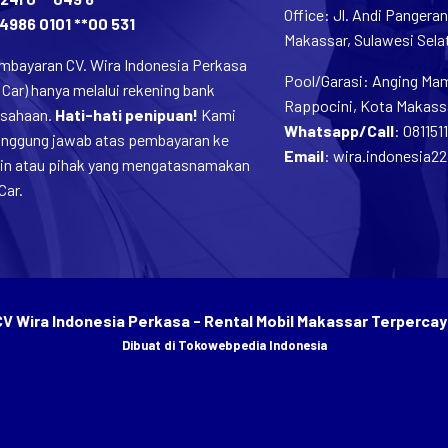
Office: Jl. Andi Pangera
4986 0101 **00 531
Makassar, Sulawesi Selat
mbayaran CV. Wira Indonesia Perkasa
Pool/Garasi: Anging Mamm
 Car) hanya melalui rekening bank
Rappocini, Kota Makassa
usahaan.
Hati-hati penipuan!
Kami
Whatsapp/Call
:
081151
tanggung jawab atas pembayaran ke
Email
:
wira.indonesia2
lain atau pihak yang mengatasnamakan
Car.
CV Wira Indonesia Perkasa - Rental Mobil Makassar Terpercay
Dibuat di
Tokowebpedia Indonesia