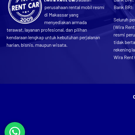
perusahaan rental mobil resmi
Bank BRI:
di Makassar yang
Seluruh pe
menyediakan armada
(Wira Rent
terawat, layanan profesional, dan pilihan
resmi per
kendaraan lengkap untuk kebutuhan perjalanan
tidak ber
harian, bisnis, maupun wisata.
rekening 
Wira Rent 