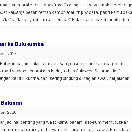
 lagi cari rental mobil kapasitas 10 orang atau sewa mobil rombong
uat keluarga besar, teman kantor, atau trip wisata, pasti kamu baka
sik: “Naik apa ya biar muat semua?” Kalau kamu pakai mobil pribad
us konvoi, cepat capek di jalan. […]
Toyota Hiace Premio
sar ke Bulukumba
Bus
April 2026
auto_transmission
calendar_month
Manual
2022
Bulukumba jadi salah satu rute yang cukup populer, apalagi buat
local_gas_station
airline_seat_recline_extra
Solar
13 Kursi
mati suasana pantai dan budaya khas Sulawesi Selatan. Jadi
expand_circle_right
ngen ke Bulukumba, tapi sering bingung di bagian awal: perjalanan 
Lihat Detail
? Mau naik bus? Bisa.Mau nyetir sendiri? Bisa juga.Tapi… apakah it
 Bulanan
April 2026
nan jadi hal penting yang wajib kamu pahami sebelum memutuskan
 Dengan memahami syarat sewa mobil bulanan sejak awal, kamu bisa