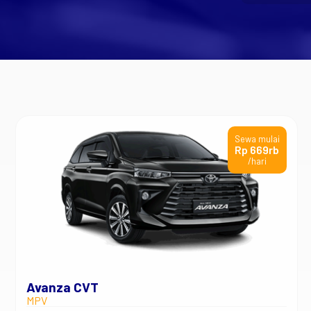
Sewa mulai
Rp 669rb
/hari
Avanza CVT
MPV