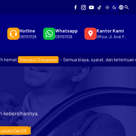
language
search
light_mode
dark_mode
Hotline
Whatsapp
Kantor Kami
0811511128
0811511128
Office: Jl. Andi P..
emat.
– Semua biaya, syarat, dan ketentuan dije
Transaksi Transparan
an kebersihannya.
Luxury Car
(0)
MPV
(7)
SUV
(2)