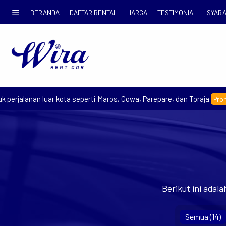
menu
BERANDA
DAFTAR RENTAL
HARGA
TESTIMONIAL
SYARA
rjalanan luar kota seperti Maros, Gowa, Parepare, dan Toraja.
Promo Ea
Berikut ini adal
Semua (14)