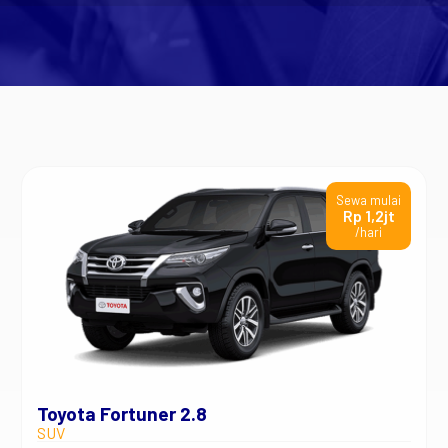
Sewa mulai
Rp 1,2jt
/hari
Toyota Fortuner 2.8
SUV