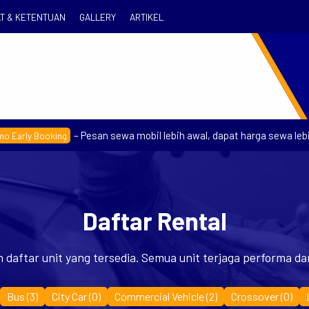
T & KETENTUAN
GALLERY
ARTIKEL
– Pesan sewa mobil lebih awal, dapat harga sewa lebih h
rly Booking
Daftar Rental
ah daftar unit yang tersedia. Semua unit terjaga performa d
Bus
(3)
City Car
(0)
Commercial Vehicle
(2)
Crossover
(0)