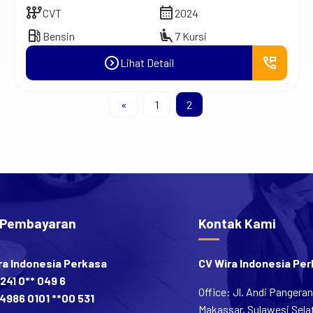
auto_transmission
calendar_month
CVT
2024
local_gas_station
airline_seat_recline_extra
Bensin
7 Kursi
expand_circle_right
perm_phone_msg
Lihat Detail
«
1
2
 Pembayaran
Kontak Kami
ra Indonesia Perkasa
CV Wira Indonesia Pe
241 0** 049 6
Office: Jl. Andi Pangera
4986 0101 **00 531
Makassar, Sulawesi Selat