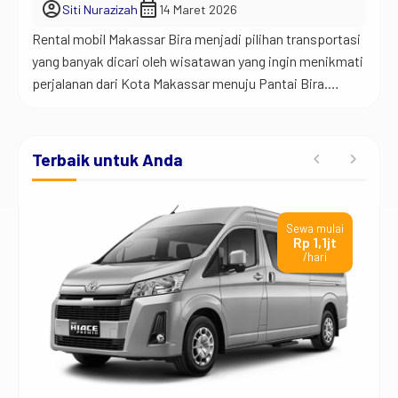
account_circle
calendar_month
Siti Nurazizah
14 Maret 2026
Rental mobil Makassar Bira menjadi pilihan transportasi
yang banyak dicari oleh wisatawan yang ingin menikmati
perjalanan dari Kota Makassar menuju Pantai Bira.
Banyak orang memilih layanan ini karena perjalanan
menuju kawasan wisata Bira membutuhkan kendaraan
yang nyaman dan fleksibel. Makassar dikenal sebagai
Terbaik untuk Anda
pintu gerbang wisata di Sulawesi Selatan. Dari kota ini,
wisatawan bisa melanjutkan perjalanan […]
ai
Sewa mulai
t
Rp 750rb
/hari