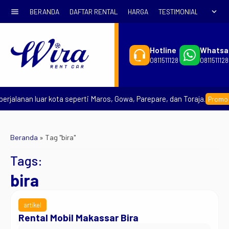
menu
expand_more
BERANDA
DAFTAR RENTAL
HARGA
TESTIMONIAL
SYARA
Hotline
Whatsa
0811511128
0811511128
rjalanan luar kota seperti Maros, Gowa, Parepare, dan Toraja.
Promo Ea
Beranda
»
Tag "bira"
Tags:
bira
artikel
Rental Mobil Makassar Bira