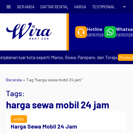
menu
expand_more
BERANDA
DAFTAR RENTAL
HARGA
TESTIMONIAL
SYARA
Hotline
Whatsa
0811511128
0811511128
jalanan luar kota seperti Maros, Gowa, Parepare, dan Toraja.
Promo Ear
Beranda
»
Tag "harga sewa mobil 24 jam"
Tags:
harga sewa mobil 24 jam
artikel
Harga Sewa Mobil 24 Jam