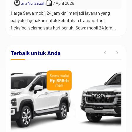
account_circle
calendar_month
Siti Nurazizah
7 April 2026
Harga Sewa mobil 24 jam kini menjadi layanan yang
banyak digunakan untuk kebutuhan transportasi
fleksibel selama satu hari penuh. Sewa mobil 24 jam
memberikan kemudahan bagi pengguna untuk bepergian
tanpa batas waktu dan tanpa ribet. Selain itu, layanan ini
membantu mengatur perjalanan dengan lebih bebas.
Terbaik untuk Anda
Namun di sisi lain, transportasi umum sering kali tidak
cukup […]
ai
Sewa mulai
rb
Rp 12,6jt
/hari