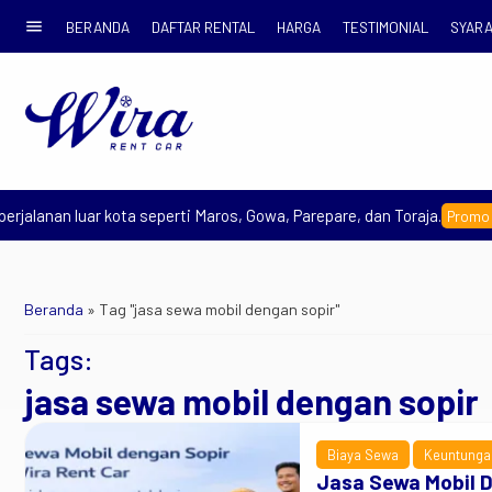
menu
BERANDA
DAFTAR RENTAL
HARGA
TESTIMONIAL
SYARA
jalanan luar kota seperti Maros, Gowa, Parepare, dan Toraja.
Promo Ear
Beranda
»
Tag "jasa sewa mobil dengan sopir"
Tags:
jasa sewa mobil dengan sopir
Biaya Sewa
Keuntunga
Jasa Sewa Mobil D