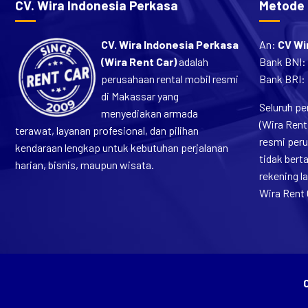
CV. Wira Indonesia Perkasa
An:
CV Wi
(Wira Rent Car)
adalah
Bank BNI:
perusahaan rental mobil resmi
Bank BRI:
di Makassar yang
Seluruh pe
menyediakan armada
(Wira Rent
terawat, layanan profesional, dan pilihan
resmi per
kendaraan lengkap untuk kebutuhan perjalanan
tidak ber
harian, bisnis, maupun wisata.
rekening 
Wira Rent 