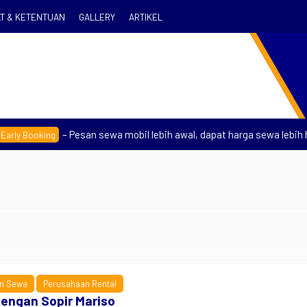
T & KETENTUAN
GALLERY
ARTIKEL
– Pesan sewa mobil lebih awal, dapat harga sewa lebih hem
ly Booking
Se
Rp
n Sewa
Perusahaan Rental
engan Sopir Mariso