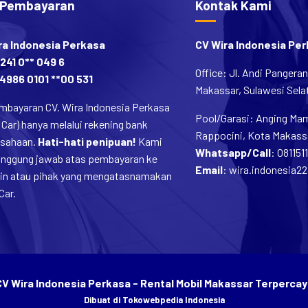
ra Indonesia Perkasa
CV Wira Indonesia Pe
241 0** 049 6
Office: Jl. Andi Pangera
4986 0101 **00 531
Makassar, Sulawesi Selat
mbayaran CV. Wira Indonesia Perkasa
Pool/Garasi: Anging Mamm
 Car) hanya melalui rekening bank
Rappocini, Kota Makassa
usahaan.
Hati-hati penipuan!
Kami
Whatsapp/Call
:
081151
tanggung jawab atas pembayaran ke
Email
:
wira.indonesia2
lain atau pihak yang mengatasnamakan
Car.
CV Wira Indonesia Perkasa - Rental Mobil Makassar Terpercay
Dibuat di
Tokowebpedia Indonesia