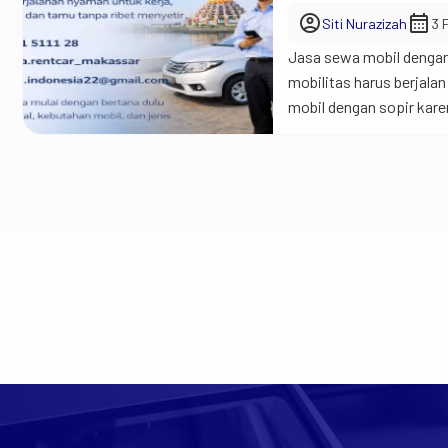
account_circle
calendar_month
Siti Nurazizah
3 
Jasa sewa mobil dengan 
mobilitas harus berjala
mobil dengan sopir kare
untuk kebutuhan kerja, 
menyetir di kondisi […]
CV. Wira Indonesia Perkasa
Metode