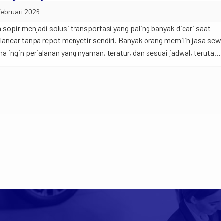
Februari 2026
sopir menjadi solusi transportasi yang paling banyak dicari saat
n lancar tanpa repot menyetir sendiri. Banyak orang memilih jasa se
na ingin perjalanan yang nyaman, teratur, dan sesuai jadwal, teruta
keluarga, maupun tamu penting. Selain itu, tidak semua orang nyam
Daihatsu Gran Max Blind Van
Commercial Vehicle
auto_transmission
calendar_month
Manual
2020
local_gas_station
airline_seat_recline_extra
Bensin
2 Kursi
expand_circle_right
Lihat Detail
 Pembayaran
Kontak Kami