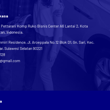
rkasa
n Pettarani Komp Ruko Bisnis Center A6 Lantai 2, Kota
an, Indonesia.
iri Residence, Jl. Aroeppala No.12 Blok D1, Gn. Sari, Kec.
r, Sulawesi Selatan 90221
1128
2@gmail.com
a