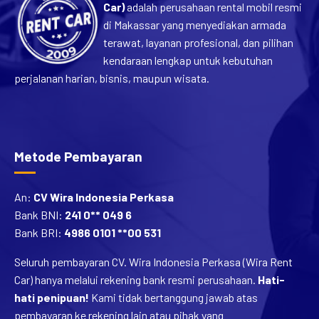
Car)
adalah perusahaan rental mobil resmi
di Makassar yang menyediakan armada
terawat, layanan profesional, dan pilihan
kendaraan lengkap untuk kebutuhan
perjalanan harian, bisnis, maupun wisata.
Metode Pembayaran
An:
CV Wira Indonesia Perkasa
Bank BNI:
241 0** 049 6
Bank BRI:
4986 0101 **00 531
Seluruh pembayaran CV. Wira Indonesia Perkasa (Wira Rent
Car) hanya melalui rekening bank resmi perusahaan.
Hati-
hati penipuan!
Kami tidak bertanggung jawab atas
pembayaran ke rekening lain atau pihak yang