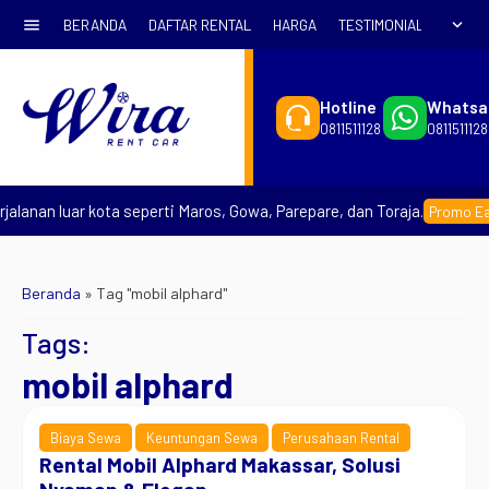
menu
expand_more
BERANDA
DAFTAR RENTAL
HARGA
TESTIMONIAL
SYARA
Hotline
Whatsa
0811511128
0811511128
alanan luar kota seperti Maros, Gowa, Parepare, dan Toraja.
Promo Earl
Beranda
»
Tag "mobil alphard"
Tags:
mobil alphard
Biaya Sewa
Keuntungan Sewa
Perusahaan Rental
Rental Mobil Alphard Makassar, Solusi