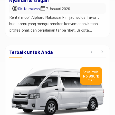
Nyaman & Elegan
account_circle
calendar_month
Siti Nurazizah
7 Januari 2026
Rental mobil Alphard Makassar kini jadi solusi favorit
buat kamu yang mengutamakan kenyamanan, kesan
profesional, dan perjalanan tanpa ribet. Di kota
Makassar yang ritmenya cepat, kendaraan bukan
sekadar alat jalan, tapi penentu lancar atau tidaknya
aktivitas harian. Makanya, banyak orang mulai memilih
Terbaik untuk Anda
rental mobil Alphard Makassar dibanding kendaraan
biasa. Bukan cuma soal gaya, tapi soal […]
ai
Sewa mulai
t
Rp 990rb
/hari