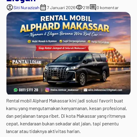
account_circle
calendar_month
visibility
comment
Siti Nurazizah
7 Januari 2026
218
0 komentar
Rental mobil Alphard Makassar kini jadi solusi favorit buat
kamu yang mengutamakan kenyamanan, kesan profesional,
dan perjalanan tanpa ribet. Di kota Makassar yang ritmenya
cepat, kendaraan bukan sekadar alat jalan, tapi penentu
lancar atau tidaknya aktivitas harian.