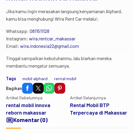
Jika kamu ingin merasakan langsung kenyamanan Alphard,
kamu bisa menghubungi Wira Rent Car melalui:
Whatsapp:
0811511128
Instagram:
wira.rentcar_makassar
Email:
wira.indonesia22@gmail.com
Tinggal sampaikan kebutuhanmu, lalu biarkan mereka
membantu mengatur semuanya.
Tags
mobil alphard
rental mobil
Bagikan
Artikel Sebelumnya
Artikel Selanjutnya
rental mobil innova
Rental Mobil BTP
reborn makassar
Terpercaya di Makassar
comment
Komentar (0)