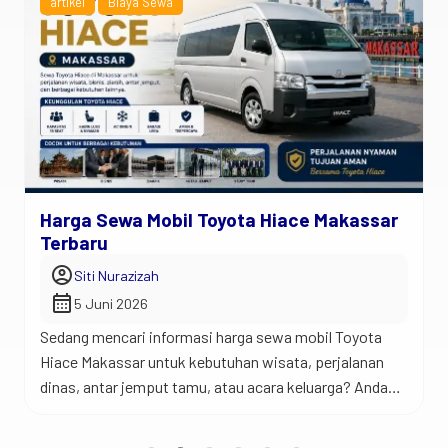
artikel
Biaya Sewa
Harga Sewa Mobil Toyota Hiace Makassar
Terbaru
account_circle
Siti Nurazizah
calendar_month
5 Juni 2026
Sedang mencari informasi harga sewa mobil Toyota
Hiace Makassar untuk kebutuhan wisata, perjalanan
dinas, antar jemput tamu, atau acara keluarga? Anda
berada di tempat yang tepat. Jadi begini… Toyota
Hiace merupakan salah satu kendaraan favorit untuk