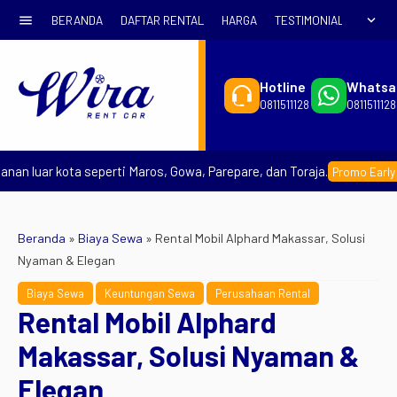
menu
expand_more
BERANDA
DAFTAR RENTAL
HARGA
TESTIMONIAL
SYARA
Hotline
Whatsa
0811511128
0811511128
 luar kota seperti Maros, Gowa, Parepare, dan Toraja.
Promo Early Book
Beranda
»
Biaya Sewa
»
Rental Mobil Alphard Makassar, Solusi
Nyaman & Elegan
Biaya Sewa
Keuntungan Sewa
Perusahaan Rental
Rental Mobil Alphard
Makassar, Solusi Nyaman &
Elegan