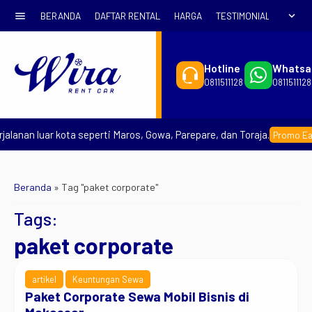
menu
expand_more
BERANDA
DAFTAR RENTAL
HARGA
TESTIMONIAL
SYARA
Hotline
Whatsa
0811511128
0811511128
lanan luar kota seperti Maros, Gowa, Parepare, dan Toraja.
Promo Early
Beranda
»
Tag "paket corporate"
Tags:
paket corporate
artikel
Keuntungan Sewa
Paket Corporate Sewa Mobil Bisnis di