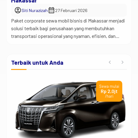
Makassar
account_circle
calendar_month
Siti Nurazizah
27 Februari 2026
Paket corporate sewa mobil bisnis di Makassar menjadi
solusi terbaik bagi perusahaan yang membutuhkan
transportasi operasional yang nyaman, efisien, dan
profesional. Selain itu, layanan ini membantu perusahaan
mengatur mobilitas kerja tanpa harus membeli dan
mengelola kendaraan sendiri. Jadi begini… Dalam dunia
Terbaik untuk Anda
bisnis, waktu dan efisiensi memegang peranan penting.
Oleh karena itu, banyak perusahaan memilih sistem […]
ai
Sewa mulai
rb
Rp 2,0jt
/hari