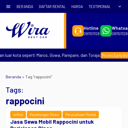
menu
expand_more
BERANDA
DAFTAR RENTAL
HARGA
TESTIMONIAL
SYARA
Hotline
Whatsa
0811511128
0811511128
 luar kota seperti Maros, Gowa, Parepare, dan Toraja.
Promo Early Book
Beranda
»
Tag "rappocini"
Tags:
rappocini
artikel
Keuntungan Sewa
Perusahaan Rental
Jasa Sewa Mobil Rappocini untuk