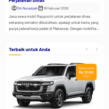
Perjalanan Dinas
account_circle
calendar_month
Siti Nurazizah
18 Februari 2026
Jasa sewa mobil Rappocini untuk perjalanan dinas
sekarang semakin dibutuhkan, apalagi untuk kamu yang
punya jadwal kerja padat di Makassar. Dengan mobilitas
yang tinggi, tentu kamu butuh transportasi yang
fleksibel, nyaman, dan bisa diandalkan setiap saat. Jadi
begini… banyak orang masih berpikir bahwa sewa mobil
Terbaik untuk Anda
hanya untuk liburan. Padahal, untuk perjalanan dinas,
justru sewa mobil […]
ai
Sewa mulai
t
Rp 12,6jt
/hari