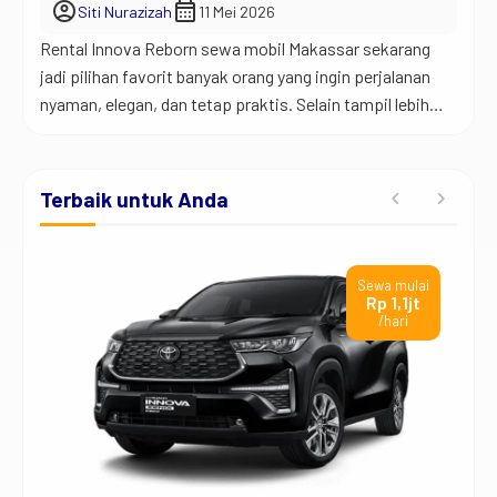
account_circle
calendar_month
Siti Nurazizah
11 Mei 2026
Rental Innova Reborn sewa mobil Makassar sekarang
jadi pilihan favorit banyak orang yang ingin perjalanan
nyaman, elegan, dan tetap praktis. Selain tampil lebih
modern, Toyota Innova Reborn juga terkenal punya kabin
lega dan suspensi nyaman untuk perjalanan dalam
maupun luar kota. Jadi begini… banyak orang sekarang
Terbaik untuk Anda
mulai sadar kalau memilih kendaraan itu bukan cuma
soal […]
ai
Sewa mulai
rb
Rp 1,1jt
/hari