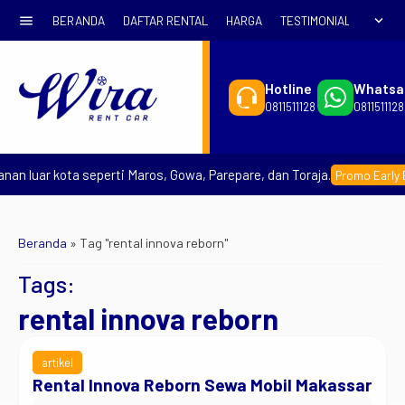
menu
expand_more
BERANDA
DAFTAR RENTAL
HARGA
TESTIMONIAL
SYARA
Hotline
Whatsa
0811511128
0811511128
nan luar kota seperti Maros, Gowa, Parepare, dan Toraja.
Promo Early B
Beranda
»
Tag "rental innova reborn"
Tags:
rental innova reborn
artikel
Rental Innova Reborn Sewa Mobil Makassar