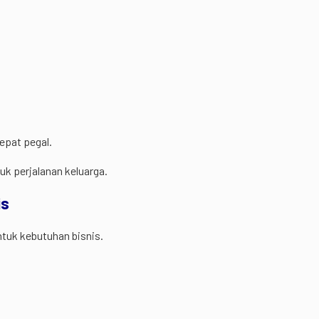
epat pegal.
uk perjalanan keluarga.
is
ntuk kebutuhan bisnis.