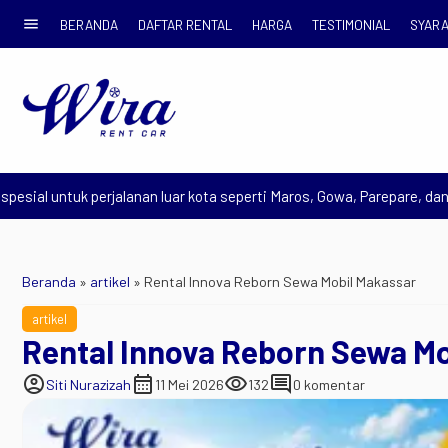
menu
BERANDA
DAFTAR RENTAL
HARGA
TESTIMONIAL
SYARA
 untuk perjalanan luar kota seperti Maros, Gowa, Parepare, dan Toraja
Beranda
»
artikel
»
Rental Innova Reborn Sewa Mobil Makassar
artikel
Rental Innova Reborn Sewa Mo
account_circle
calendar_month
visibility
comment
Siti Nurazizah
11 Mei 2026
132
0 komentar