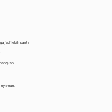
a jadi lebih santai.
n.
enangkan.
l nyaman.