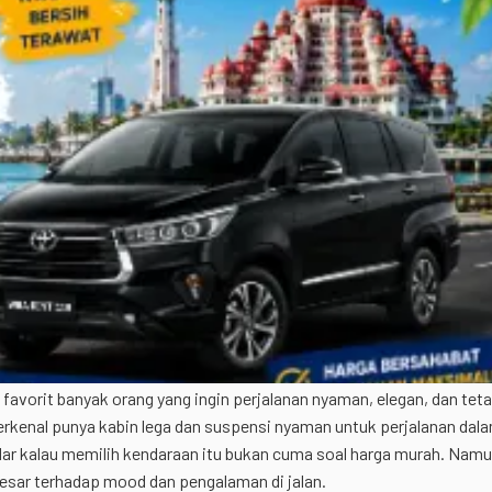
favorit banyak orang yang ingin perjalanan nyaman, elegan, dan tet
terkenal punya kabin lega dan suspensi nyaman untuk perjalanan dal
dar kalau memilih kendaraan itu bukan cuma soal harga murah. Nam
esar terhadap mood dan pengalaman di jalan.