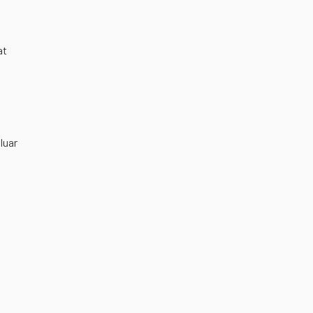
at
luar