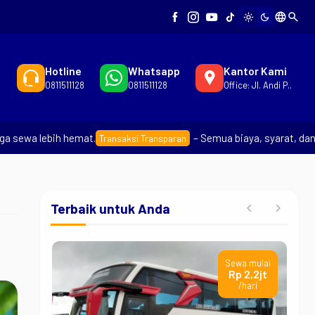
language
search
light_mode
dark_mode
Hotline
Whatsapp
Kantor Kami
0811511128
0811511128
Office: Jl. Andi P..
a lebih hemat.
– Semua biaya, syarat, dan keten
Transaksi Transparan
Terbaik untuk Anda
Sewa mulai
Rp 2,2jt
/hari