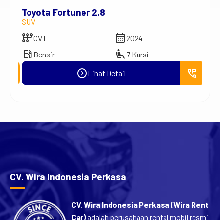
Toyota Fortuner 2.8
New
SUV
MPV
auto_transmission
calendar_month
auto_transmission
CVT
2024
A
local_gas_station
airline_seat_recline_extra
local_gas_station
Bensin
7 Kursi
B
erm_phone_msg
expand_circle_right
perm_phone_msg
Lihat Detail
CV. Wira Indonesia Perkasa
CV. Wira Indonesia Perkasa (Wira Rent
Car)
adalah perusahaan rental mobil resmi