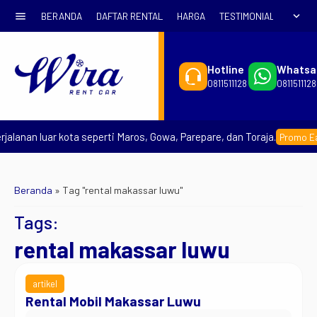
menu
expand_more
BERANDA
DAFTAR RENTAL
HARGA
TESTIMONIAL
SYARA
Hotline
Whatsa
0811511128
0811511128
jalanan luar kota seperti Maros, Gowa, Parepare, dan Toraja.
Promo Ear
Beranda
»
Tag "rental makassar luwu"
Tags:
rental makassar luwu
artikel
Rental Mobil Makassar Luwu