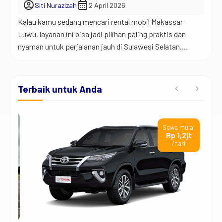
account_circle
calendar_month
Siti Nurazizah
2 April 2026
Kalau kamu sedang mencari rental mobil Makassar
Luwu, layanan ini bisa jadi pilihan paling praktis dan
nyaman untuk perjalanan jauh di Sulawesi Selatan.
Banyak orang sekarang lebih memilih sewa mobil
dibanding membawa kendaraan sendiri karena
perjalanan terasa lebih ringan, praktis, dan tidak bikin
Terbaik untuk Anda
capek. Jadi begini… perjalanan dari Makassar ke Luwu
itu bukan perjalanan dekat. […]
ai
Sewa mulai
t
Rp 1,2jt
/hari