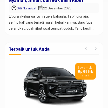
Nyaman, Aman, dan Gak Bikin Ribet
account_circle
calendar_month
Siti Nurazizah
22 Desember 2025
Liburan keluarga itu niatnya bahagia. Tapi jujur aja,
sering kali yang terjadi malah kebalikannya. Baru juga
berangkat, udah ribut soal tempat duduk. Yang kecil
rewel, yang gede pegal, yang nyetir mulai emosi karena
macet. Padahal rencana awalnya pengen quality time,
bukan adu argumen. Jadi begini… salah satu kunci
Terbaik untuk Anda
wisata keluarga yang sukses itu bukan cuma […]
Sewa mulai
Rp 669rb
/hari