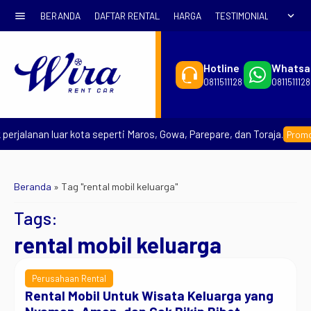
menu
expand_more
BERANDA
DAFTAR RENTAL
HARGA
TESTIMONIAL
SYARA
Hotline
Whatsa
0811511128
0811511128
erjalanan luar kota seperti Maros, Gowa, Parepare, dan Toraja.
Promo E
Beranda
»
Tag "rental mobil keluarga"
Tags:
rental mobil keluarga
Perusahaan Rental
Rental Mobil Untuk Wisata Keluarga yang