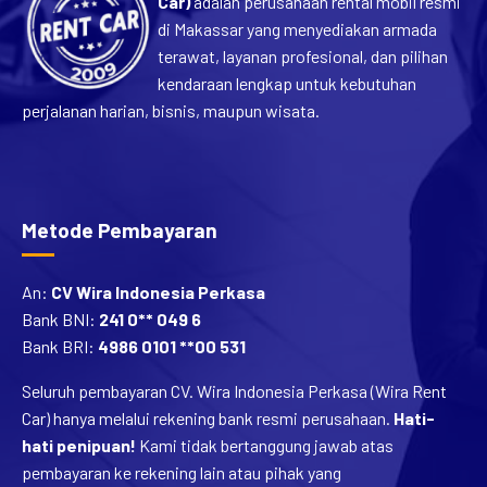
Car)
adalah perusahaan rental mobil resmi
di Makassar yang menyediakan armada
terawat, layanan profesional, dan pilihan
kendaraan lengkap untuk kebutuhan
perjalanan harian, bisnis, maupun wisata.
Metode Pembayaran
An:
CV Wira Indonesia Perkasa
Bank BNI:
241 0** 049 6
Bank BRI:
4986 0101 **00 531
Seluruh pembayaran CV. Wira Indonesia Perkasa (Wira Rent
Car) hanya melalui rekening bank resmi perusahaan.
Hati-
hati penipuan!
Kami tidak bertanggung jawab atas
pembayaran ke rekening lain atau pihak yang