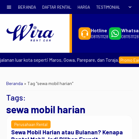
menu
expand_more
BERANDA
DAFTAR RENTAL
HARGA
TESTIMONIAL
SYARA
Hotline
Whatsa
0811511128
0811511128
lanan luar kota seperti Maros, Gowa, Parepare, dan Toraja.
Promo Early
Beranda
»
Tag "sewa mobil harian"
Tags:
sewa mobil harian
Perusahaan Rental
Sewa Mobil Harian atau Bulanan? Kenapa