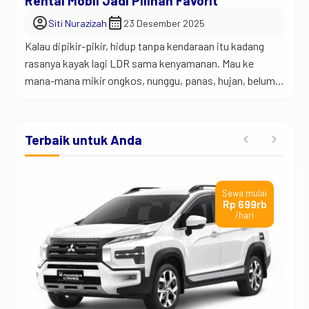
Rental Mobil Jadi Pilihan Favorit
account_circle
calendar_month
Siti Nurazizah
23 Desember 2025
Kalau dipikir-pikir, hidup tanpa kendaraan itu kadang
rasanya kayak lagi LDR sama kenyamanan. Mau ke
mana-mana mikir ongkos, nunggu, panas, hujan, belum
lagi drama telat. Di sinilah sewa mobil harian atau
bulanan jadi solusi yang makin hari makin dicari banyak
orang. Dan bukan cuma wisatawan, lho. Mulai dari
Terbaik untuk Anda
pekerja, pengusaha, keluarga, sampai perusahaan,
semuanya sekarang […]
ai
Sewa mulai
t
Rp 699rb
/hari