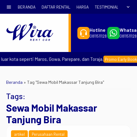
menu
expand_more
BERANDA
DAFTAR RENTAL
HARGA
TESTIMONIAL
SYARA
Hotline
Whatsa
0811511128
0811511128
uar kota seperti Maros, Gowa, Parepare, dan Toraja.
Promo Early Bookin
Beranda
»
Tag "Sewa Mobil Makassar Tanjung Bira"
Tags:
Sewa Mobil Makassar
Tanjung Bira
artikel
Perusahaan Rental