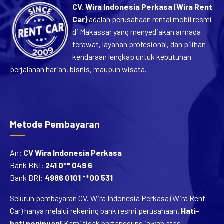
CV. Wira Indonesia Perkasa (Wira Rent
Car)
adalah perusahaan rental mobil resmi
di Makassar yang menyediakan armada
terawat, layanan profesional, dan pilihan
kendaraan lengkap untuk kebutuhan
perjalanan harian, bisnis, maupun wisata.
Metode Pembayaran
An:
CV Wira Indonesia Perkasa
Bank BNI:
241 0** 049 6
Bank BRI:
4986 0101 **00 531
Seluruh pembayaran CV. Wira Indonesia Perkasa (Wira Rent
Car) hanya melalui rekening bank resmi perusahaan.
Hati-
hati penipuan!
Kami tidak bertanggung jawab atas