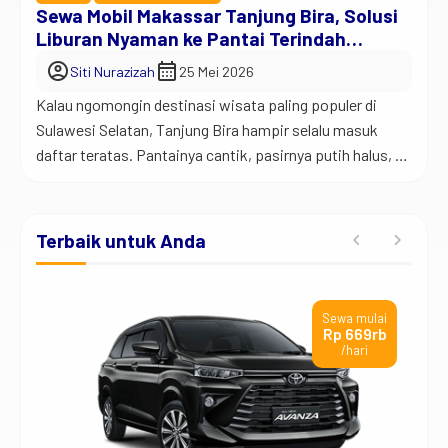
Sewa Mobil Makassar Tanjung Bira, Solusi
Liburan Nyaman ke Pantai Terindah
Sulawesi Selatan
account_circle
calendar_month
Siti Nurazizah
25 Mei 2026
Kalau ngomongin destinasi wisata paling populer di
Sulawesi Selatan, Tanjung Bira hampir selalu masuk
daftar teratas. Pantainya cantik, pasirnya putih halus, air
lautnya jernih, dan suasananya cocok buat healing dari
capeknya rutinitas kerja. Makanya sekarang layanan
Sewa Mobil Makassar Tanjung Bira makin banyak dicari
Terbaik untuk Anda
wisatawan. Mulai dari keluarga, pasangan, rombongan
kantor, sampai backpacker yang ingin […]
ai
Sewa mulai
rb
Rp 669rb
/hari