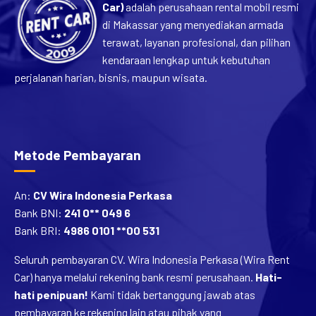
Car)
adalah perusahaan rental mobil resmi
di Makassar yang menyediakan armada
terawat, layanan profesional, dan pilihan
kendaraan lengkap untuk kebutuhan
perjalanan harian, bisnis, maupun wisata.
Metode Pembayaran
An:
CV Wira Indonesia Perkasa
Bank BNI:
241 0** 049 6
Bank BRI:
4986 0101 **00 531
Seluruh pembayaran CV. Wira Indonesia Perkasa (Wira Rent
Car) hanya melalui rekening bank resmi perusahaan.
Hati-
hati penipuan!
Kami tidak bertanggung jawab atas
pembayaran ke rekening lain atau pihak yang