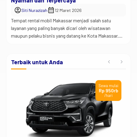
Nyaman dan Terpercaya
account_circle
calendar_month
Siti Nurazizah
12 Maret 2026
Tempat rental mobil Makassar menjadi salah satu
layanan yang paling banyak dicari oleh wisatawan
maupun pelaku bisnis yang datang ke Kota Makassar.
Sebagai kota terbesar di Indonesia timur, Makassar
memiliki aktivitas yang sangat padat sehingga
kebutuhan transportasi yang nyaman menjadi hal
Terbaik untuk Anda
penting. Banyak orang datang ke Makassar untuk
berbagai keperluan. Sebagian datang untuk urusan
bisnis, […]
ai
Sewa mulai
rb
Rp 950rb
/hari