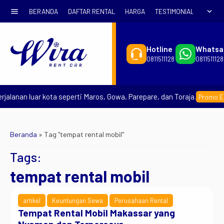
menu
expand_more
BERANDA
DAFTAR RENTAL
HARGA
TESTIMONIAL
SYARA
Hotline
Whatsa
0811511128
0811511128
alanan luar kota seperti Maros, Gowa, Parepare, dan Toraja.
Promo Earl
Beranda
»
Tag "tempat rental mobil"
Tags:
tempat rental mobil
artikel
Keuntungan Sewa
Perusahaan Rental
Tempat Rental Mobil Makassar yang