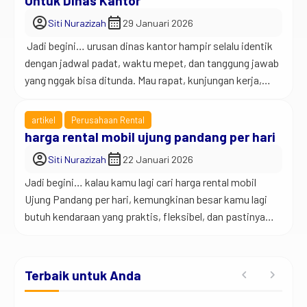
Untuk Dinas Kantor
account_circle
calendar_month
Siti Nurazizah
29 Januari 2026
Jadi begini… urusan dinas kantor hampir selalu identik
dengan jadwal padat, waktu mepet, dan tanggung jawab
yang nggak bisa ditunda. Mau rapat, kunjungan kerja,
survei lapangan, atau antar jemput tamu instansi,
semua agenda itu butuh transportasi yang rapi dan bisa
artikel
Perusahaan Rental
diandalkan. Karena alasan itu, banyak instansi memilih
harga rental mobil ujung pandang per hari
dan menggunakan jasa sewa mobil Ujung Pandang plus
account_circle
calendar_month
Siti Nurazizah
22 Januari 2026
[…]
Jadi begini… kalau kamu lagi cari harga rental mobil
Ujung Pandang per hari, kemungkinan besar kamu lagi
butuh kendaraan yang praktis, fleksibel, dan pastinya
ramah di kantong. Entah itu buat kerja, liburan, jemput
keluarga, atau sekadar keliling kota Makassar tanpa
harus mikir naik apa, sewa mobil masih jadi solusi paling
Terbaik untuk Anda
realistis sampai hari ini. Ujung […]