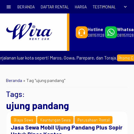
menu
expand_more
BERANDA
DAFTAR RENTAL
HARGA
TESTIMONIAL
SYARA
Hotline
Whatsa
0811511128
0811511128
alanan luar kota seperti Maros, Gowa, Parepare, dan Toraja.
Promo Earl
Beranda
»
Tag "ujung pandang"
Tags:
ujung pandang
Biaya Sewa
Keuntungan Sewa
Perusahaan Rental
Jasa Sewa Mobil Ujung Pandang Plus Sopir