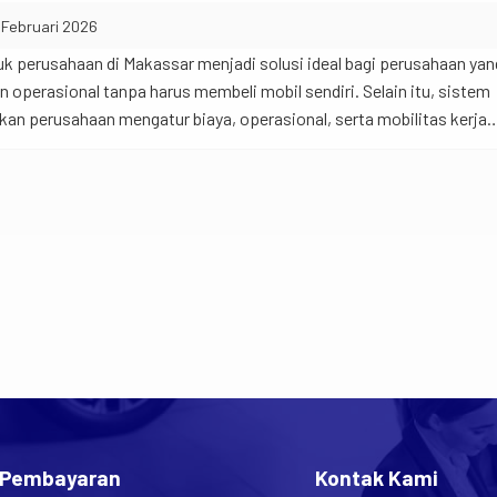
 Februari 2026
k perusahaan di Makassar menjadi solusi ideal bagi perusahaan yan
perasional tanpa harus membeli mobil sendiri. Selain itu, sistem
n perusahaan mengatur biaya, operasional, serta mobilitas kerja
adi begini… Banyak perusahaan sekarang mulai beralih ke sistem sew
Toyota Fortuner 2.8
aan sendiri. Hal ini terjadi karena […]
SUV
auto_transmission
calendar_month
CVT
2024
local_gas_station
airline_seat_recline_extra
Bensin
7 Kursi
expand_circle_right
Lihat Detail
 Pembayaran
Kontak Kami