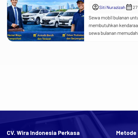
account_circle
calendar_month
Siti Nurazizah
27
Sewa mobil bulanan untu
membutuhkan kendaraan o
sewa bulanan memudahka
dengan lebih efisien. J
daripada memiliki kendar
CV. Wira Indonesia Perkasa
Metode