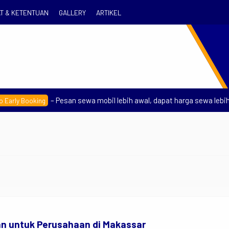
T & KETENTUAN
GALLERY
ARTIKEL
– Pesan sewa mobil lebih awal, dapat harga sewa lebih h
rly Booking
Se
R
an untuk Perusahaan di Makassar