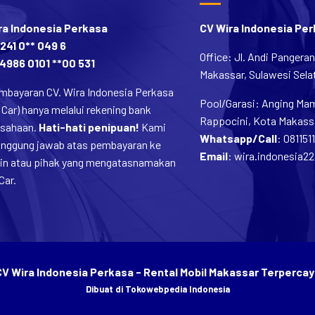
ra Indonesia Perkasa
CV Wira Indonesia Pe
241 0** 049 6
Office: Jl. Andi Pangera
4986 0101 **00 531
Makassar, Sulawesi Selat
mbayaran CV. Wira Indonesia Perkasa
Pool/Garasi: Anging Mamm
 Car) hanya melalui rekening bank
Rappocini, Kota Makassa
usahaan.
Hati-hati penipuan!
Kami
Whatsapp/Call
:
081151
tanggung jawab atas pembayaran ke
Email
:
wira.indonesia2
lain atau pihak yang mengatasnamakan
Car.
CV Wira Indonesia Perkasa - Rental Mobil Makassar Terpercay
Dibuat di
Tokowebpedia Indonesia