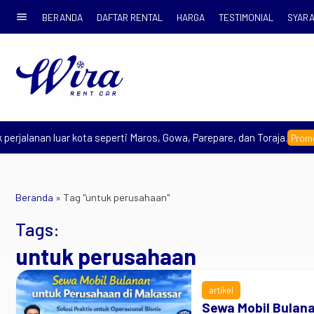
menu
BERANDA
DAFTAR RENTAL
HARGA
TESTIMONIAL
SYARA
rjalanan luar kota seperti Maros, Gowa, Parepare, dan Toraja.
Promo Ea
Beranda
»
Tag "untuk perusahaan"
Tags:
untuk perusahaan
artikel
Sewa Mobil Bulan