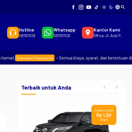
language
search
light_mode
dark_mode
Hotline
Whatsapp
Kantor Kami
0811511128
0811511128
Office: Jl. Andi P..
emat.
– Semua biaya, syarat, dan ketentuan dije
Transaksi Transparan
Terbaik untuk Anda
wa mulai
Sewa mulai
p 1,2jt
Rp 2,5jt
/hari
/hari