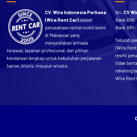
CV. Wira Indonesia Perkasa
An:
CV Wi
(Wira Rent Car)
adalah
Bank BNI:
perusahaan rental mobil resmi
Bank BRI:
di Makassar yang
Seluruh pe
menyediakan armada
(Wira Rent
terawat, layanan profesional, dan pilihan
resmi per
kendaraan lengkap untuk kebutuhan perjalanan
tidak ber
harian, bisnis, maupun wisata.
rekening 
Wira Rent 