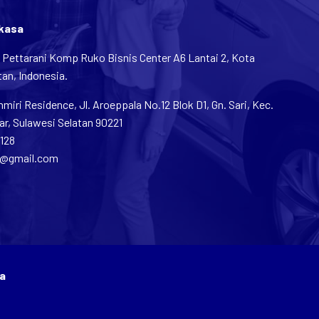
rkasa
n Pettarani Komp Ruko Bisnis Center A6 Lantai 2, Kota
an, Indonesia.
iri Residence, Jl. Aroeppala No.12 Blok D1, Gn. Sari, Kec.
r, Sulawesi Selatan 90221
1128
2@gmail.com
a