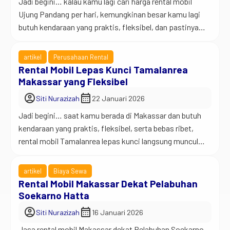
Jadi begini… kalau kamu lagi cari harga rental mobil
Ujung Pandang per hari, kemungkinan besar kamu lagi
butuh kendaraan yang praktis, fleksibel, dan pastinya
ramah di kantong. Entah itu buat kerja, liburan, jemput
keluarga, atau sekadar keliling kota Makassar tanpa
artikel
Perusahaan Rental
harus mikir naik apa, sewa mobil masih jadi solusi paling
Rental Mobil Lepas Kunci Tamalanrea
realistis sampai hari ini. Ujung […]
Makassar yang Fleksibel
account_circle
calendar_month
Siti Nurazizah
22 Januari 2026
Jadi begini… saat kamu berada di Makassar dan butuh
kendaraan yang praktis, fleksibel, serta bebas ribet,
rental mobil Tamalanrea lepas kunci langsung muncul
sebagai solusi paling logis. Banyak orang memilih opsi
ini karena ingin mengatur perjalanan sendiri tanpa
artikel
Biaya Sewa
bergantung pada jadwal siapa pun. Tamalanrea bukan
Rental Mobil Makassar Dekat Pelabuhan
kawasan sepi. Aktivitas di wilayah ini berjalan cepat dan
Soekarno Hatta
padat. […]
account_circle
calendar_month
Siti Nurazizah
16 Januari 2026
Jasa rental mobil Makassar dekat Pelabuhan Soekarno