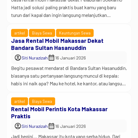
Hatta jadi solusi paling praktis buat kamu yang baru
turun dari kapal dan ingin langsung melanjutkan
perjalanan tanpa ribet. Pelabuhan ini selalu ramai oleh
penumpang dari berbagai daerah, jadi wajar kalau banyak
artikel
Biaya Sewa
Keuntungan Sewa
orang butuh transportasi yang nyaman, cepat, dan siap
Jasa Rental Mobil Makassar Dekat
jalan kapan saja. Nah, daripada buang waktu cari […]
Bandara Sultan Hasanuddin
account_circle
calendar_month
Siti Nurazizah
16 Januari 2026
Begitu pesawat mendarat di Bandara Sultan Hasanuddin,
biasanya satu pertanyaan langsung muncul di kepala:
habis ini naik apa? Mau ke hotel, ke kantor, atau langsung
keliling kota, semuanya butuh transportasi yang siap
jalan. Karena alasan itulah, jasa rental mobil Makassar
artikel
Biaya Sewa
dekat Bandara Sultan Hasanuddin selalu jadi pilihan
Rental Mobil Perintis Kota Makassar
favorit banyak orang. Jadi begini… setelah duduk
Praktis
berjam-jam […]
account_circle
calendar_month
Siti Nurazizah
16 Januari 2026
Jadi begini… Makassar itu kota yang serba hidup. Dari