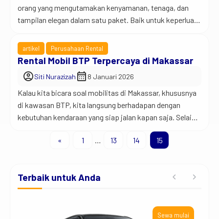
orang yang mengutamakan kenyamanan, tenaga, dan
tampilan elegan dalam satu paket. Baik untuk keperluan
kerja, acara penting, maupun perjalanan santai, Fortuner
selalu memberi kesan percaya diri di jalan. Karena alasan
artikel
Perusahaan Rental
itulah, Wira Rent Car menyediakan layanan sewa
Rental Mobil BTP Terpercaya di Makassar
Fortuner yang siap menemani berbagai kebutuhan
account_circle
calendar_month
Siti Nurazizah
8 Januari 2026
perjalananmu. Jadi begini… Fortuner bukan […]
Kalau kita bicara soal mobilitas di Makassar, khususnya
di kawasan BTP, kita langsung berhadapan dengan
kebutuhan kendaraan yang siap jalan kapan saja. Selain
karena aktivitas di area ini cukup padat, banyak orang
«
1
…
13
14
15
juga membutuhkan transportasi yang praktis dan tidak
merepotkan. Oleh sebab itu, informasi rental mobil
Makassar BTP terpercaya menjadi hal penting yang wajib
Terbaik untuk Anda
diketahui […]
ai
Sewa mulai