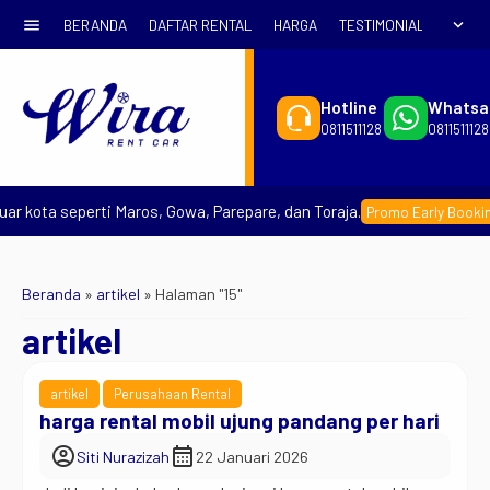
menu
expand_more
BERANDA
DAFTAR RENTAL
HARGA
TESTIMONIAL
SYARA
Hotline
Whatsa
0811511128
0811511128
ar kota seperti Maros, Gowa, Parepare, dan Toraja.
Promo Early Booking
Beranda
»
artikel
»
Halaman "15"
artikel
artikel
Perusahaan Rental
harga rental mobil ujung pandang per hari
account_circle
calendar_month
Siti Nurazizah
22 Januari 2026