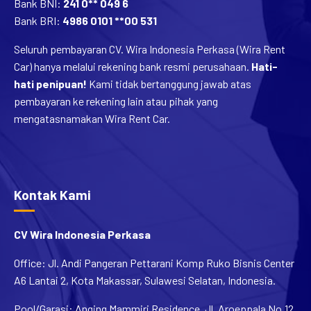
Bank BNI:
241 0** 049 6
Bank BRI:
4986 0101 **00 531
Seluruh pembayaran CV. Wira Indonesia Perkasa (Wira Rent
Car) hanya melalui rekening bank resmi perusahaan.
Hati-
hati penipuan!
Kami tidak bertanggung jawab atas
pembayaran ke rekening lain atau pihak yang
mengatasnamakan Wira Rent Car.
Kontak Kami
CV Wira Indonesia Perkasa
Office: Jl. Andi Pangeran Pettarani Komp Ruko Bisnis Center
A6 Lantai 2, Kota Makassar, Sulawesi Selatan, Indonesia.
Pool/Garasi: Anging Mammiri Residence, Jl. Aroeppala No.12