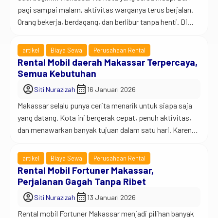
pagi sampai malam, aktivitas warganya terus berjalan.
Orang bekerja, berdagang, dan berlibur tanpa henti. Di
tengah mobilitas yang padat itu, kebutuhan kendaraan
jadi hal yang tidak bisa ditawar. Bukan cuma soal punya
artikel
Biaya Sewa
Perusahaan Rental
mobil atau tidak, tapi soal kenyamanan dan fleksibilitas.
Rental Mobil daerah Makassar Terpercaya,
Di sinilah rental mobil Perintis Kota […]
Semua Kebutuhan
account_circle
calendar_month
Siti Nurazizah
16 Januari 2026
Makassar selalu punya cerita menarik untuk siapa saja
yang datang. Kota ini bergerak cepat, penuh aktivitas,
dan menawarkan banyak tujuan dalam satu hari. Karena
itulah, kamu butuh transportasi yang bisa mengikuti
ritme tersebut. Rental mobil daerah Makassar menjadi
artikel
Biaya Sewa
Perusahaan Rental
pilihan paling masuk akal untuk bergerak bebas tanpa
Rental Mobil Fortuner Makassar,
ribet. Jadi begini… ketika kamu mengandalkan
Perjalanan Gagah Tanpa Ribet
transportasi umum atau […]
account_circle
calendar_month
Siti Nurazizah
13 Januari 2026
Rental mobil Fortuner Makassar menjadi pilihan banyak