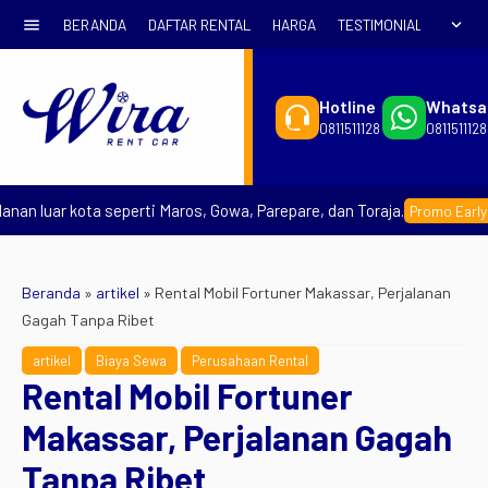
menu
expand_more
BERANDA
DAFTAR RENTAL
HARGA
TESTIMONIAL
SYARA
Hotline
Whatsa
0811511128
0811511128
 luar kota seperti Maros, Gowa, Parepare, dan Toraja.
Promo Early Book
Beranda
»
artikel
»
Rental Mobil Fortuner Makassar, Perjalanan
Gagah Tanpa Ribet
artikel
Biaya Sewa
Perusahaan Rental
Rental Mobil Fortuner
Makassar, Perjalanan Gagah
Tanpa Ribet