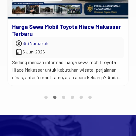
Harga Sewa Mobil Toyota Hiace Makassar
Terbaru
account_circle
Siti Nurazizah
calendar_month
5 Juni 2026
Sedang mencari informasi harga sewa mobil Toyota
Hiace Makassar untuk kebutuhan wisata, perjalanan
dinas, antar jemput tamu, atau acara keluarga? Anda
berada di tempat yang tepat. Jadi begini… Toyota
Hiace merupakan salah satu kendaraan favorit untuk
perjalanan rombongan karena menawarkan kabin yang
luas, kapasitas penumpang yang banyak, dan
kenyamanan yang sulit ditandingi mobil keluarga biasa.
[…]