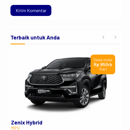
Terbaik untuk Anda
ai
Sewa mulai
rb
Rp 950rb
/hari
Zenix Hybrid
Dai
MPV
Comm