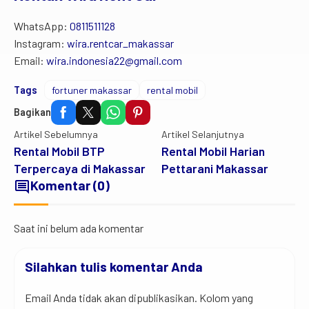
WhatsApp:
0811511128
Instagram:
wira.rentcar_makassar
Email:
wira.indonesia22@gmail.com
Tags
fortuner makassar
rental mobil
Bagikan
Artikel Sebelumnya
Artikel Selanjutnya
Rental Mobil BTP
Rental Mobil Harian
Terpercaya di Makassar
Pettarani Makassar
comment
Komentar (0)
Saat ini belum ada komentar
Silahkan tulis komentar Anda
Email Anda tidak akan dipublikasikan. Kolom yang