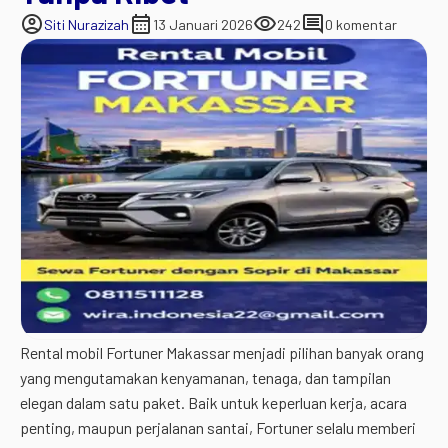
account_circle
calendar_month
visibility
comment
Siti Nurazizah
13 Januari 2026
242
0 komentar
Rental mobil Fortuner Makassar menjadi pilihan banyak orang
yang mengutamakan kenyamanan, tenaga, dan tampilan
elegan dalam satu paket. Baik untuk keperluan kerja, acara
penting, maupun perjalanan santai, Fortuner selalu memberi