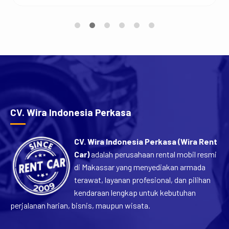
akal. Apalagi, di tengah aktivitas yang padat, punya
akses ke mobil itu benar-benar bikin hidup lebih mudah.
Nah, di artikel ini kita bakal kupas tuntas tentang rental
mobil di Mariso. Mulai […]
CV. Wira Indonesia Perkasa
CV. Wira Indonesia Perkasa (Wira Rent
Car)
adalah perusahaan rental mobil resmi
di Makassar yang menyediakan armada
terawat, layanan profesional, dan pilihan
kendaraan lengkap untuk kebutuhan
perjalanan harian, bisnis, maupun wisata.