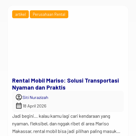
artikel
Perusahaan Rental
Rental Mobil Mariso: Solusi Transportasi
Nyaman dan Praktis
account_circle
Siti Nurazizah
calendar_month
18 April 2026
Jadi begini… kalau kamu lagi cari kendaraan yang
nyaman, fleksibel, dan nggak ribet di area Mariso
Makassar, rental mobil bisa jadi pilihan paling masuk