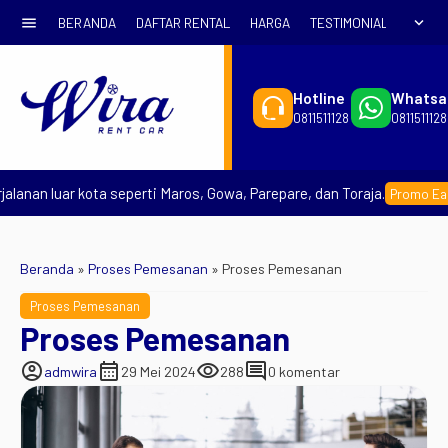
menu
expand_more
BERANDA
DAFTAR RENTAL
HARGA
TESTIMONIAL
SYARA
Hotline
Whatsa
0811511128
0811511128
anan luar kota seperti Maros, Gowa, Parepare, dan Toraja.
Promo Early 
Beranda
»
Proses Pemesanan
»
Proses Pemesanan
Proses Pemesanan
Proses Pemesanan
account_circle
calendar_month
visibility
comment
admwira
29 Mei 2024
288
0 komentar