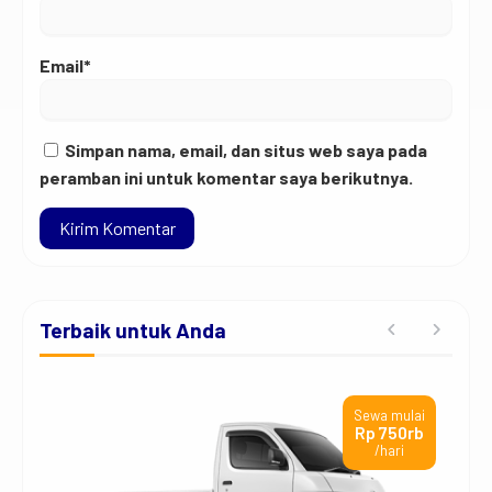
Email*
Simpan nama, email, dan situs web saya pada
peramban ini untuk komentar saya berikutnya.
Terbaik untuk Anda
ai
Sewa mulai
t
Rp 750rb
/hari