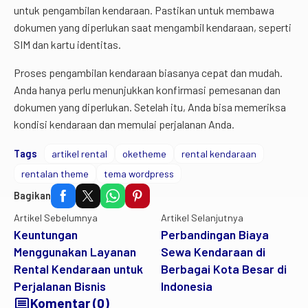
untuk pengambilan kendaraan. Pastikan untuk membawa
dokumen yang diperlukan saat mengambil kendaraan, seperti
SIM dan kartu identitas.
Proses pengambilan kendaraan biasanya cepat dan mudah.
Anda hanya perlu menunjukkan konfirmasi pemesanan dan
dokumen yang diperlukan. Setelah itu, Anda bisa memeriksa
kondisi kendaraan dan memulai perjalanan Anda.
Tags
artikel rental
oketheme
rental kendaraan
rentalan theme
tema wordpress
Bagikan
Artikel Sebelumnya
Artikel Selanjutnya
Keuntungan
Perbandingan Biaya
Menggunakan Layanan
Sewa Kendaraan di
Rental Kendaraan untuk
Berbagai Kota Besar di
Perjalanan Bisnis
Indonesia
comment
Komentar (0)