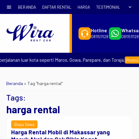
menu
expand_more
BERANDA
DAFTAR RENTAL
HARGA
TESTIMONIAL
SYARA
Hotline
Whatsa
0811511128
0811511128
rjalanan luar kota seperti Maros, Gowa, Parepare, dan Toraja.
Promo Ea
Beranda
»
Tag "harga rental"
Tags:
harga rental
Biaya Sewa
Harga Rental Mobil di Makassar yang