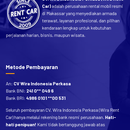
Car)
adalah perusahaan rental mobil resmi
di Makassar yang menyediakan armada
terawat, layanan profesional, dan pilihan
kendaraan lengkap untuk kebutuhan
perjalanan harian, bisnis, maupun wisata.
Metode Pembayaran
An:
CV Wira Indonesia Perkasa
Bank BNI:
241 0** 049 6
Bank BRI:
4986 0101 **00 531
Seluruh pembayaran CV. Wira Indonesia Perkasa (Wira Rent
Car) hanya melalui rekening bank resmi perusahaan.
Hati-
hati penipuan!
Kami tidak bertanggung jawab atas
pembayaran ke rekening lain atau pihak yang