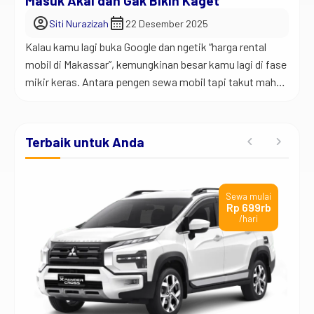
Masuk Akal dan Gak Bikin Kaget
account_circle
calendar_month
Siti Nurazizah
22 Desember 2025
Kalau kamu lagi buka Google dan ngetik “harga rental
mobil di Makassar”, kemungkinan besar kamu lagi di fase
mikir keras. Antara pengen sewa mobil tapi takut mahal,
atau udah capek bandingin harga tapi malah makin
bingung. Tenang. Kamu gak sendirian. Jadi begini… harga
rental mobil itu sering kali bikin orang salah paham. Ada
Terbaik untuk Anda
yang kelihatannya […]
ai
Sewa mulai
rb
Rp 12,6jt
/hari