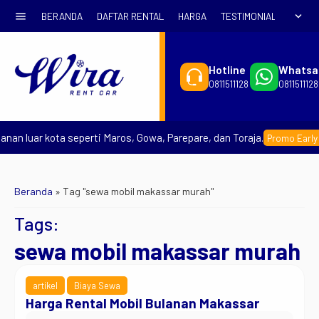
menu
expand_more
BERANDA
DAFTAR RENTAL
HARGA
TESTIMONIAL
SYARA
Hotline
Whatsa
0811511128
0811511128
nan luar kota seperti Maros, Gowa, Parepare, dan Toraja.
Promo Early B
Beranda
»
Tag "sewa mobil makassar murah"
Tags:
sewa mobil makassar murah
artikel
Biaya Sewa
Harga Rental Mobil Bulanan Makassar