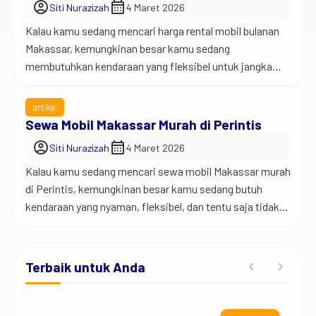
account_circle
calendar_month
Siti Nurazizah
4 Maret 2026
Kalau kamu sedang mencari harga rental mobil bulanan
Makassar, kemungkinan besar kamu sedang
membutuhkan kendaraan yang fleksibel untuk jangka
waktu cukup lama. Banyak orang menggunakan mobil
sewaan untuk kebutuhan kerja, operasional bisnis,
artikel
proyek perusahaan, atau bahkan aktivitas pribadi.
Sewa Mobil Makassar Murah di Perintis
Makassar termasuk kota dengan mobilitas tinggi.
account_circle
calendar_month
Siti Nurazizah
4 Maret 2026
Banyak orang bergerak dari satu tempat ke tempat lain
Kalau kamu sedang mencari sewa mobil Makassar murah
setiap hari. […]
di Perintis, kemungkinan besar kamu sedang butuh
kendaraan yang nyaman, fleksibel, dan tentu saja tidak
ribet. Entah untuk perjalanan kerja, urusan keluarga,
antar jemput tamu, atau sekadar jalan-jalan santai,
mobil sewaan sering menjadi pilihan yang paling masuk
Terbaik untuk Anda
akal. Makassar sendiri termasuk kota dengan aktivitas
yang cukup padat. […]