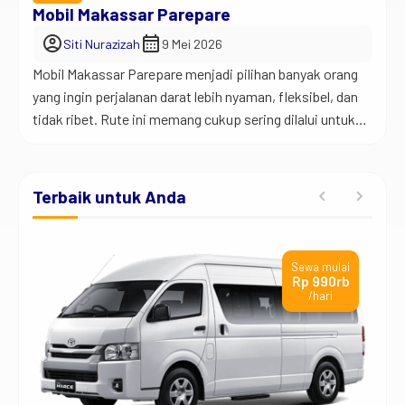
Mobil Makassar Parepare
account_circle
calendar_month
Siti Nurazizah
9 Mei 2026
Mobil Makassar Parepare menjadi pilihan banyak orang
yang ingin perjalanan darat lebih nyaman, fleksibel, dan
tidak ribet. Rute ini memang cukup sering dilalui untuk
urusan kerja, liburan keluarga, bisnis, sampai mudik,
sehingga layanan rental mobil semakin diminati
dibanding transportasi umum. Jadi begini… perjalanan
Terbaik untuk Anda
Makassar Parepare itu kurang lebih sekitar 150 kilometer
lebih, tergantung titik keberangkatan […]
ai
Sewa mulai
t
Rp 990rb
/hari