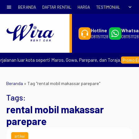
menu
expand_more
BERANDA
DAFTAR RENTAL
HARGA
TESTIMONIAL
SYARA
Hotline
Whatsa
0811511128
0811511128
alanan luar kota seperti Maros, Gowa, Parepare, dan Toraja.
Promo Earl
Beranda
»
Tag "rental mobil makassar parepare"
Tags:
rental mobil makassar
parepare
artikel