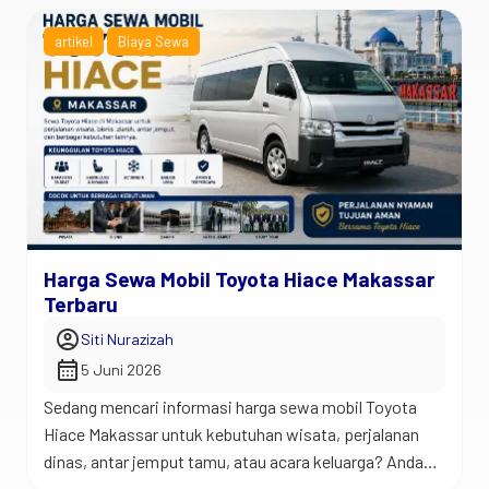
artikel
Biaya Sewa
Harga Sewa Mobil Toyota Hiace Makassar
Terbaru
account_circle
Siti Nurazizah
calendar_month
5 Juni 2026
Sedang mencari informasi harga sewa mobil Toyota
Hiace Makassar untuk kebutuhan wisata, perjalanan
dinas, antar jemput tamu, atau acara keluarga? Anda
berada di tempat yang tepat. Jadi begini… Toyota