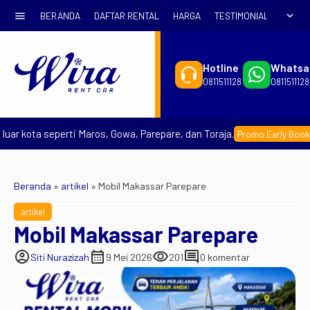
menu
expand_more
BERANDA
DAFTAR RENTAL
HARGA
TESTIMONIAL
SYARA
Hotline
Whatsa
0811511128
0811511128
kota seperti Maros, Gowa, Parepare, dan Toraja.
–
Promo Early Booking
Beranda
»
artikel
»
Mobil Makassar Parepare
artikel
Mobil Makassar Parepare
account_circle
calendar_month
visibility
comment
Siti Nurazizah
9 Mei 2026
201
0 komentar