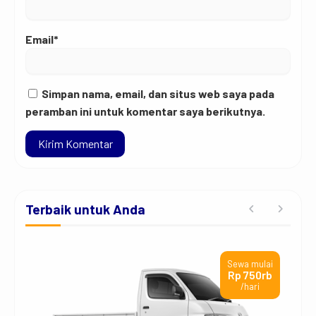
Email*
Simpan nama, email, dan situs web saya pada
peramban ini untuk komentar saya berikutnya.
Terbaik untuk Anda
ai
Sewa mulai
rb
Rp 750rb
/hari