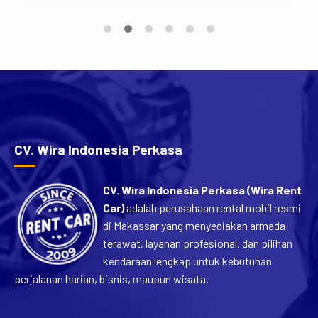
Hiace merupakan salah satu kendaraan favorit untuk
perjalanan rombongan karena menawarkan kabin yang
luas, kapasitas penumpang yang banyak, dan
kenyamanan yang sulit ditandingi mobil keluarga biasa.
[…]
CV. Wira Indonesia Perkasa
CV. Wira Indonesia Perkasa (Wira Rent
Car)
adalah perusahaan rental mobil resmi
di Makassar yang menyediakan armada
terawat, layanan profesional, dan pilihan
kendaraan lengkap untuk kebutuhan
perjalanan harian, bisnis, maupun wisata.