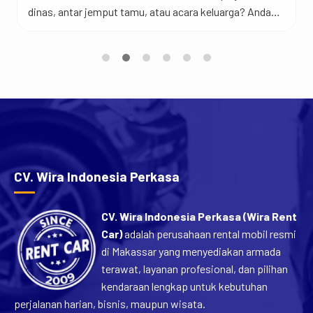
dinas, antar jemput tamu, atau acara keluarga? Anda
berada di tempat yang tepat. Jadi begini… Toyota
Hiace merupakan salah satu kendaraan favorit untuk
perjalanan rombongan karena menawarkan kabin yang
luas, kapasitas penumpang yang banyak, dan
kenyamanan yang sulit ditandingi mobil keluarga biasa.
[…]
CV. Wira Indonesia Perkasa
CV. Wira Indonesia Perkasa (Wira Rent
Car)
adalah perusahaan rental mobil resmi
di Makassar yang menyediakan armada
terawat, layanan profesional, dan pilihan
kendaraan lengkap untuk kebutuhan
perjalanan harian, bisnis, maupun wisata.