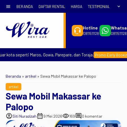
menu
expand_more
BERANDA
DAFTAR RENTAL
HARGA
TESTIMONIAL
SYARA
Hotline
Whatsa
0811511128
0811511128
ota seperti Maros, Gowa, Parepare, dan Toraja.
– P
Promo Early Booking
Beranda
»
artikel
»
Sewa Mobil Makassar ke Palopo
artikel
Sewa Mobil Makassar ke
Palopo
account_circle
calendar_month
visibility
comment
Siti Nurazizah
9 Mei 2026
169
0 komentar