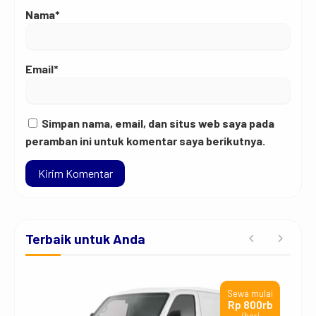
Nama*
Email*
Simpan nama, email, dan situs web saya pada
peramban ini untuk komentar saya berikutnya.
Terbaik untuk Anda
ai
Sewa mulai
jt
Rp 800rb