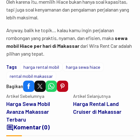
Oleh karena itu, memilih Hiace bukan hanya soal kapasitas,
tapi juga soal kenyamanan dan pengalaman perjalanan yang
lebih maksimal.
Anyway, balik ke topik… kalau kamu ingin perjalanan
rombongan yang praktis, nyaman, dan efisien, maka
sewa
mobil Hiace per hari di Makassar
dari Wira Rent Car adalah
pilihan yang tepat.
Tags
harga rental mobil
harga sewa hiace
rental mobil makassar
Bagikan
Artikel Sebelumnya
Artikel Selanjutnya
Harga Sewa Mobil
Harga Rental Land
Avanza Makassar
Cruiser di Makassar
Terbaru
comment
Komentar (0)