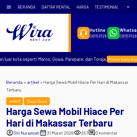
menu
expand_more
BERANDA
DAFTAR RENTAL
HARGA
TESTIMONIAL
SYARA
Hotline
Whatsa
0811511128
0811511128
 kota seperti Maros, Gowa, Parepare, dan Toraja.
Promo Early Booking
Beranda
»
artikel
»
Harga Sewa Mobil Hiace Per Hari di Makassar
Terbaru
artikel
Biaya Sewa
Harga Sewa Mobil Hiace Per
Hari di Makassar Terbaru
account_circle
calendar_month
visibility
comment
Siti Nurazizah
31 Maret 2026
257
0 komentar