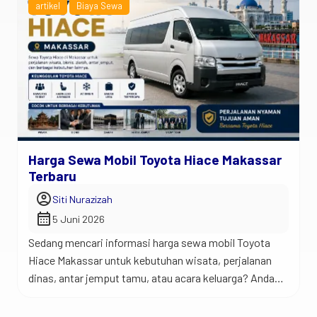
artikel
Biaya Sewa
Harga Sewa Mobil Toyota Hiace Makassar
Terbaru
account_circle
Siti Nurazizah
calendar_month
5 Juni 2026
Sedang mencari informasi harga sewa mobil Toyota
Hiace Makassar untuk kebutuhan wisata, perjalanan
dinas, antar jemput tamu, atau acara keluarga? Anda
berada di tempat yang tepat. Jadi begini… Toyota
Hiace merupakan salah satu kendaraan favorit untuk