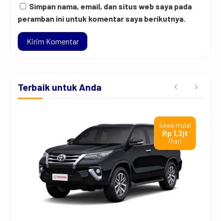
Simpan nama, email, dan situs web saya pada
peramban ini untuk komentar saya berikutnya.
Terbaik untuk Anda
ai
Sewa mulai
t
Rp 1,2jt
/hari