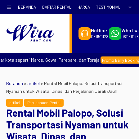
menu
expand_more
BERANDA
DAFTAR RENTAL
HARGA
TESTIMONIAL
SYARA
Hotline
Whatsa
0811511128
0811511128
 seperti Maros, Gowa, Parepare, dan Toraja.
– Pes
Promo Early Booking
Beranda
»
artikel
»
Rental Mobil Palopo, Solusi Transportasi
Nyaman untuk Wisata, Dinas, dan Perjalanan Jarak Jauh
artikel
Perusahaan Rental
Rental Mobil Palopo, Solusi
Transportasi Nyaman untuk
Wisata, Dinas, dan