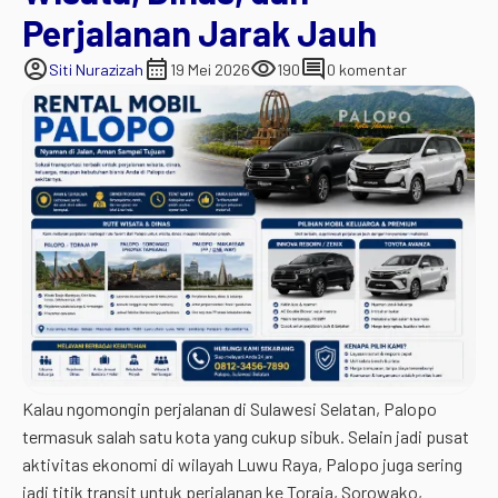
Perjalanan Jarak Jauh
account_circle
calendar_month
visibility
comment
Siti Nurazizah
19 Mei 2026
190
0 komentar
Kalau ngomongin perjalanan di Sulawesi Selatan, Palopo
termasuk salah satu kota yang cukup sibuk. Selain jadi pusat
aktivitas ekonomi di wilayah Luwu Raya, Palopo juga sering
jadi titik transit untuk perjalanan ke Toraja, Sorowako,