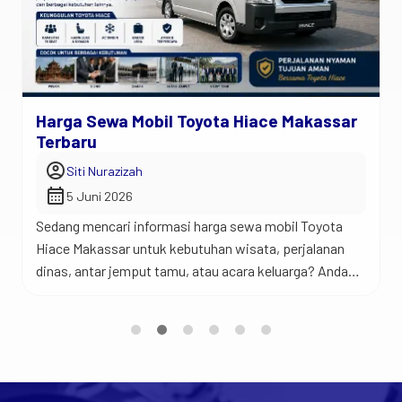
Harga Sewa Mobil Toyota Hiace Makassar
Terbaru
account_circle
Siti Nurazizah
calendar_month
5 Juni 2026
Sedang mencari informasi harga sewa mobil Toyota
Hiace Makassar untuk kebutuhan wisata, perjalanan
dinas, antar jemput tamu, atau acara keluarga? Anda
berada di tempat yang tepat. Jadi begini… Toyota
Hiace merupakan salah satu kendaraan favorit untuk
perjalanan rombongan karena menawarkan kabin yang
luas, kapasitas penumpang yang banyak, dan
kenyamanan yang sulit ditandingi mobil keluarga biasa.