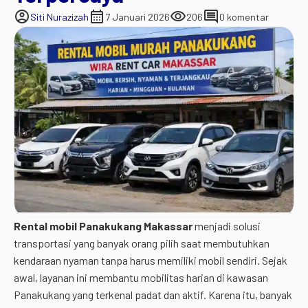
account_circle
calendar_month
visibility
comment
Siti Nurazizah
7 Januari 2026
206
0 komentar
Rental mobil Panakukang Makassar
menjadi solusi
transportasi yang banyak orang pilih saat membutuhkan
kendaraan nyaman tanpa harus memiliki mobil sendiri. Sejak
awal, layanan ini membantu mobilitas harian di kawasan
Panakukang yang terkenal padat dan aktif. Karena itu, banyak