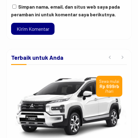
Simpan nama, email, dan situs web saya pada
peramban ini untuk komentar saya berikutnya.
Terbaik untuk Anda
ai
Sewa mulai
jt
Rp 699rb
/hari