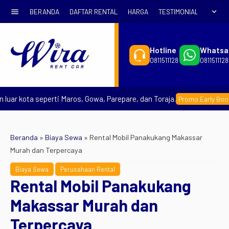
menu
expand_more
BERANDA
DAFTAR RENTAL
HARGA
TESTIMONIAL
SYARA
Hotline
Whatsa
0811511128
0811511128
r kota seperti Maros, Gowa, Parepare, dan Toraja.
Promo Early Booking
Beranda
»
Biaya Sewa
»
Rental Mobil Panakukang Makassar
Murah dan Terpercaya
Biaya Sewa
Perusahaan Rental
Rental Mobil Panakukang
Makassar Murah dan
Terpercaya