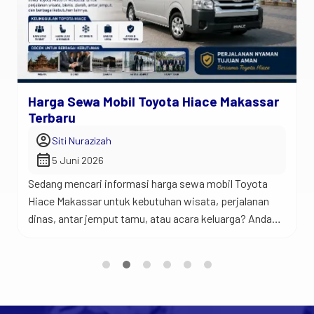
Harga Sewa Mobil Toyota Hiace Makassar
Terbaru
account_circle
Siti Nurazizah
calendar_month
5 Juni 2026
Sedang mencari informasi harga sewa mobil Toyota
Hiace Makassar untuk kebutuhan wisata, perjalanan
dinas, antar jemput tamu, atau acara keluarga? Anda
berada di tempat yang tepat. Jadi begini… Toyota
Hiace merupakan salah satu kendaraan favorit untuk
perjalanan rombongan karena menawarkan kabin yang
luas, kapasitas penumpang yang banyak, dan
kenyamanan yang sulit ditandingi mobil keluarga biasa.