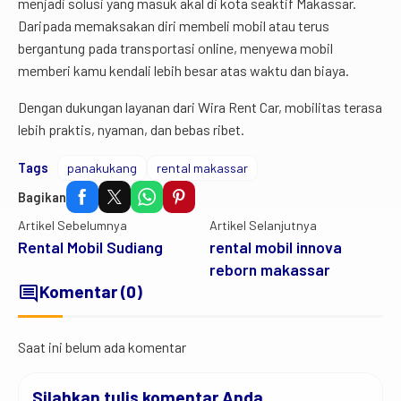
menjadi solusi yang masuk akal di kota seaktif Makassar.
Daripada memaksakan diri membeli mobil atau terus
bergantung pada transportasi online, menyewa mobil
memberi kamu kendali lebih besar atas waktu dan biaya.
Dengan dukungan layanan dari Wira Rent Car, mobilitas terasa
lebih praktis, nyaman, dan bebas ribet.
Tags
panakukang
rental makassar
Bagikan
Artikel Sebelumnya
Artikel Selanjutnya
Rental Mobil Sudiang
rental mobil innova
reborn makassar
comment
Komentar (0)
Saat ini belum ada komentar
Silahkan tulis komentar Anda