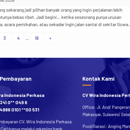
Mei 2026
ng sekarang jadi pilihan banyak orang yang ingin perjalanan lebih
ntunya bebas ribet. Jadi begini… ketika seseorang punya urusan
ja, acara pernikahan, atau sekadar ingin jalan santai di sekitar Gowa
n sering jadi hal pertama yang muncul di pikiran. Apalagi kalau
3
4
…
19
»
bermasalah atau […]
 Pembayaran
Kontak Kami
ra Indonesia Perkasa
CV Wira Indonesia Pe
241 0** 049 6
Office: Jl. Andi Pangera
4986 0101 **00 531
Makassar, Sulawesi Selat
mbayaran CV. Wira Indonesia Perkasa
Pool/Garasi: Anging Mamm
 Car) hanya melalui rekening bank