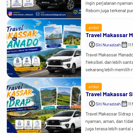
ingin perjalanan nyaman,
Reborn juga terkenal p
luar kota. Jadi begini…
cuma soal […]
artikel
Travel Makassar 
account_circle
calendar_month
Siti Nurazizah
11
Travel Makassar Manado 
fleksibel, dan lebih sa
sekarang lebih memilih 
kendaraan yang benar-b
memang sangat jauh. Na
artikel
[…]
Travel Makassar S
account_circle
calendar_month
Siti Nurazizah
11
Travel Makassar Sidrap s
nyaman, aman, dan tidak 
juga terasa lebih santa