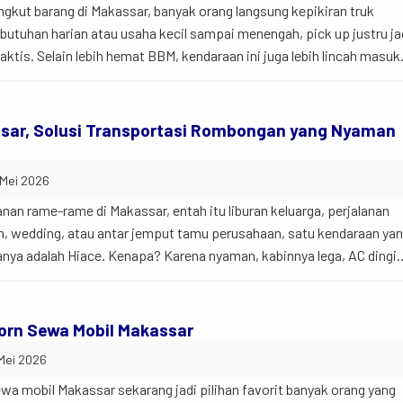
gkut barang di Makassar, banyak orang langsung kepikiran truk
ebutuhan harian atau usaha kecil sampai menengah, pick up justru ja
praktis. Selain lebih hemat BBM, kendaraan ini juga lebih lincah masuk
a perkotaan. Jadi begini… Sekarang kebutuhan rental mobil pick up
sar, Solusi Transportasi Rombongan yang Nyaman
 Mei 2026
nan rame-rame di Makassar, entah itu liburan keluarga, perjalanan
rah, wedding, atau antar jemput tamu perusahaan, satu kendaraan ya
sanya adalah Hiace. Kenapa? Karena nyaman, kabinnya lega, AC dingin
g… penumpang nggak perlu duduk “desek-desekan kayak ikan pindang
ang awalnya mikir […]
orn Sewa Mobil Makassar
 Mei 2026
wa mobil Makassar sekarang jadi pilihan favorit banyak orang yang