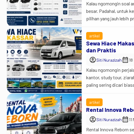
Kalau ngomongin soal an
besar. Padahal, untuk k
pilihan yang jauh lebih 
ke jalan sempit dan are
[…]
artikel
Sewa Hiace Makas
dan Praktis
account_circle
calendar_month
Siti Nurazizah
18
Kalau ngomongin perjala
kantor, study tour, zia
paling sering dicari bia
dan yang paling pentin
Jadi begini… Banyak or
artikel
Rental Innova Reb
account_circle
calendar_month
Siti Nurazizah
11
Rental Innova Reborn se