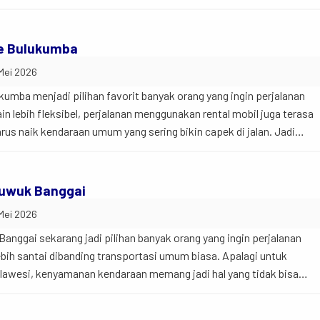
 dari Makassar menuju Sidrap memang bukan perjalanan sebentar.
nan bisa terasa jauh lebih […]
ke Bulukumba
 Mei 2026
kumba menjadi pilihan favorit banyak orang yang ingin perjalanan
in lebih fleksibel, perjalanan menggunakan rental mobil juga terasa
arus naik kendaraan umum yang sering bikin capek di jalan. Jadi
menuju Bulukumba memang cukup jauh. Namun demikian, perjalana
yenangkan kalau […]
Luwuk Banggai
 Mei 2026
anggai sekarang jadi pilihan banyak orang yang ingin perjalanan
lebih santai dibanding transportasi umum biasa. Apalagi untuk
Sulawesi, kenyamanan kendaraan memang jadi hal yang tidak bisa
egini… banyak penumpang sekarang lebih memilih rental mobil atau
ibet pindah kendaraan berkali-kali. Selain […]