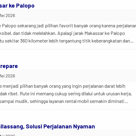
sar ke Palopo
Mei 2026
Palopo sekarang jadi pilihan favorit banyak orang karena perjalana
ksibel, dan tidak melelahkan. Apalagi jarak Makassar ke Palopo
u sekitar 360 kilometer lebih tergantung titik keberangkatan dan
 itulah, banyak orang mulai meninggalkan kendaraan umum dan beral
il. Jadi begini… Kalau […]
arepare
Mei 2026
menjadi pilihan banyak orang yang ingin perjalanan darat lebih
idak ribet. Rute ini memang cukup sering dilalui untuk urusan kerja,
, sampai mudik, sehingga layanan rental mobil semakin diminati
umum. Jadi begini… perjalanan Makassar Parepare itu kurang lebih
bih, tergantung titik keberangkatan […]
allassang, Solusi Perjalanan Nyaman