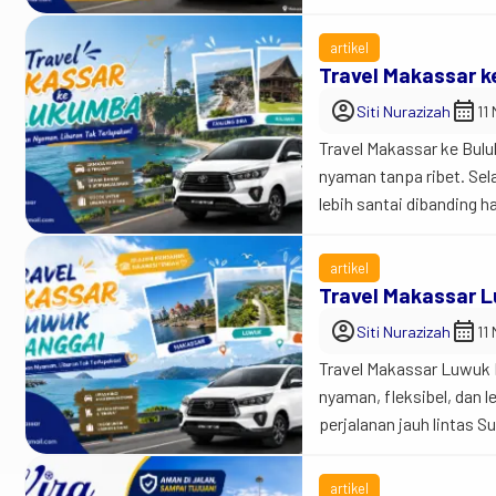
Jadi begini… perjalanan
Namun demikian, perjala
artikel
Travel Makassar 
account_circle
calendar_month
Siti Nurazizah
11
Travel Makassar ke Bulu
nyaman tanpa ribet. Sela
lebih santai dibanding h
begini… rute Makassar 
ini justru bisa jadi men
artikel
Travel Makassar 
account_circle
calendar_month
Siti Nurazizah
11
Travel Makassar Luwuk B
nyaman, fleksibel, dan 
perjalanan jauh lintas 
dianggap sepele. Jadi b
travel dibanding harus r
artikel