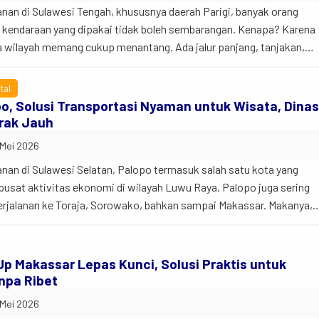
nan di Sulawesi Tengah, khususnya daerah Parigi, banyak orang
: kendaraan yang dipakai tidak boleh sembarangan. Kenapa? Karena
pa wilayah memang cukup menantang. Ada jalur panjang, tanjakan,
dengan medan yang lumayan ekstrem. Makanya, kebutuhan Rental
kin tinggi. Baik untuk perjalanan keluarga, […]
tal
Bus 34 Seat
po, Solusi Transportasi Nyaman untuk Wisata, Dinas
Bus
rak Jauh
auto_transmission
calendar_month
Manual
2021
 Mei 2026
local_gas_station
airline_seat_recline_extra
Bensin
34 Kursi
nan di Sulawesi Selatan, Palopo termasuk salah satu kota yang
expand_circle_right
i pusat aktivitas ekonomi di wilayah Luwu Raya, Palopo juga sering
Lihat Detail
k perjalanan ke Toraja, Sorowako, bahkan sampai Makassar. Makanya,
i Palopo sekarang makin tinggi. Mulai dari wisata keluarga,
ahaan, kunjungan proyek […]
 Up Makassar Lepas Kunci, Solusi Praktis untuk
npa Ribet
 Mei 2026