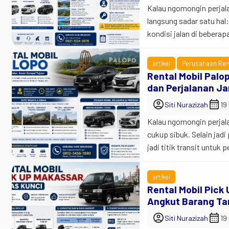
Kalau ngomongin perjala
langsung sadar satu hal
kondisi jalan di bebera
tikungan, sampai area 
Mobil Parigi sekarang ma
artikel
Perusahaan Ren
Rental Mobil Palo
dan Perjalanan Ja
account_circle
calendar_month
Siti Nurazizah
19
Kalau ngomongin perjala
cukup sibuk. Selain jad
jadi titik transit untu
kebutuhan rental mobil d
perjalanan dinas perus
artikel
Rental Mobil Pick
Angkut Barang Ta
account_circle
calendar_month
Siti Nurazizah
19