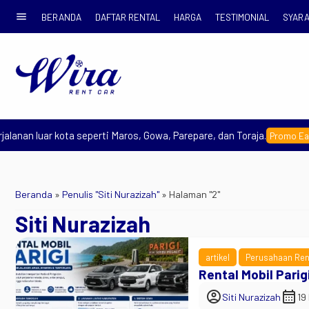
menu
BERANDA
DAFTAR RENTAL
HARGA
TESTIMONIAL
SYARA
 luar kota seperti Maros, Gowa, Parepare, dan Toraja.
Promo Early Book
Beranda
»
Penulis "Siti Nurazizah"
»
Halaman "2"
Siti Nurazizah
artikel
Perusahaan Ren
Rental Mobil Parig
account_circle
calendar_month
Siti Nurazizah
19