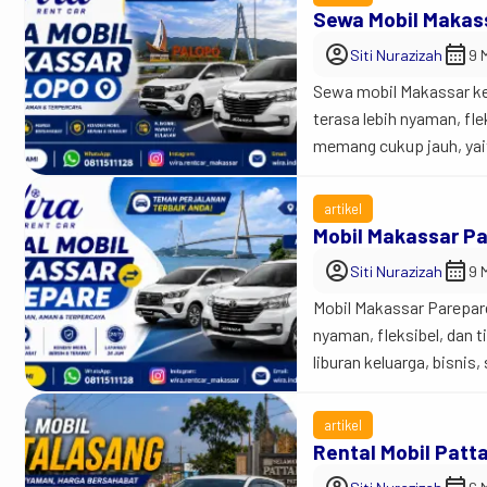
Sewa Mobil Makas
account_circle
calendar_month
Siti Nurazizah
9 
Sewa mobil Makassar ke 
terasa lebih nyaman, fle
memang cukup jauh, yait
tujuan akhirnya. Karena
menggunakan rental mob
artikel
Mobil Makassar P
account_circle
calendar_month
Siti Nurazizah
9 
Mobil Makassar Parepare 
nyaman, fleksibel, dan t
liburan keluarga, bisnis
dibanding transportasi 
sekitar 150 kilometer le
artikel
Rental Mobil Patt