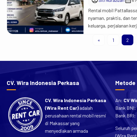
account_circle
calendar_month
Siti Nurazizah
6 
Rental mobil Pattallassa
nyaman, praktis, dan te
keluarga, perjalanan ker
dan sekitarnya, kendaraa
«
1
2
kendaraan pribadi lagi 
CV. Wira Indonesia Perkasa
Metode
CV. Wira Indonesia Perkasa
An:
CV Wi
(Wira Rent Car)
adalah
Bank BNI:
perusahaan rental mobil resmi
Bank BRI:
di Makassar yang
Seluruh pe
menyediakan armada
(Wira Rent