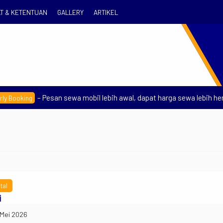
T & KETENTUAN
GALLERY
ARTIKEL
– Pesan sewa mobil lebih awal, dapat harga sewa lebih hemat.
ing
Tr
tal
Se
R
i
 Mei 2026