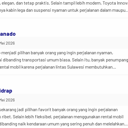
 elegan, dan tetap praktis. Selain tampil lebih modern, Toyota Innov
unya kabin lega dan suspensi nyaman untuk perjalanan dalam maupun
 banyak orang sekarang mulai sadar kalau memilih kendaraan itu buka
Manado
 Mei 2026
menjadi pilihan banyak orang yang ingin perjalanan nyaman,
ntai dibanding transportasi umum biasa. Selain itu, banyak penumpan
rental mobil karena perjalanan lintas Sulawesi membutuhkan
enar nyaman. Jadi begini… perjalanan dari Makassar menuju Manado
mun demikian, perjalanan tetap bisa terasa menyenangkan kalau
idrap
 Mei 2026
ekarang jadi pilihan favorit banyak orang yang ingin perjalanan
ribet. Selain lebih fleksibel, perjalanan menggunakan rental mobil
i dibanding naik kendaraan umum yang sering penuh dan melelahkan.