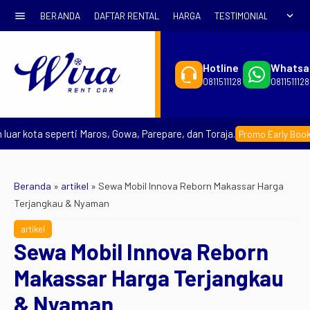
menu
expand_more
BERANDA
DAFTAR RENTAL
HARGA
TESTIMONIAL
SYARA
Hotline
Whatsa
0811511128
0811511128
kota seperti Maros, Gowa, Parepare, dan Toraja.
–
Promo Early Booking
Beranda
»
artikel
»
Sewa Mobil Innova Reborn Makassar Harga
Terjangkau & Nyaman
artikel
Sewa Mobil Innova Reborn
Makassar Harga Terjangkau
& Nyaman