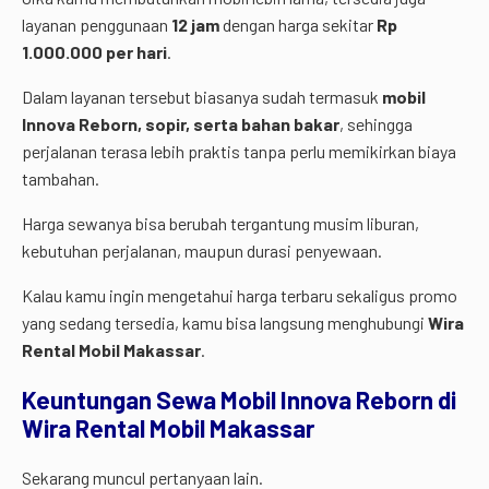
layanan
penggunaan
12
jam
dengan
harga
sekitar
Rp
1.000.000
per
hari
.
Dalam
layanan
tersebut
biasanya
sudah
termasuk
mobil
Innova
Reborn,
sopir,
serta
bahan
bakar
,
sehingga
perjalanan
terasa
lebih
praktis
tanpa
perlu
memikirkan
biaya
tambahan.
Harga
sewanya
bisa
berubah
tergantung
musim
liburan,
kebutuhan
perjalanan,
maupun
durasi
penyewaan.
Kalau
kamu
ingin
mengetahui
harga
terbaru
sekaligus
promo
yang
sedang
tersedia,
kamu
bisa
langsung
menghubungi
Wira
Rental
Mobil
Makassar
.
Keuntungan
Sewa
Mobil
Innova
Reborn
di
Wira
Rental
Mobil
Makassar
Sekarang muncul pertanyaan lain.