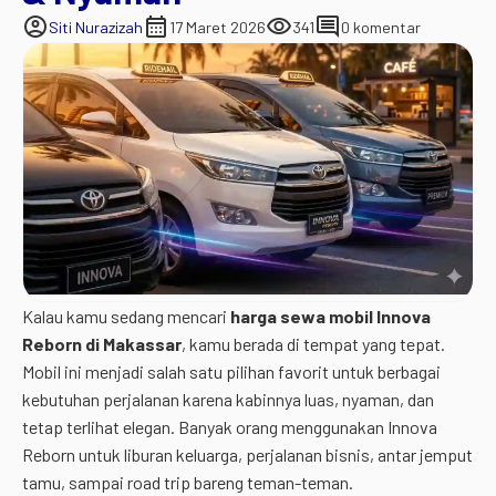
account_circle
calendar_month
visibility
comment
Siti Nurazizah
17 Maret 2026
341
0 komentar
Kalau
kamu
sedang
mencari
harga
sewa
mobil
Innova
Reborn
di
Makassar
,
kamu
berada
di
tempat
yang
tepat.
Mobil
ini
menjadi
salah
satu
pilihan
favorit
untuk
berbagai
kebutuhan
perjalanan
karena
kabinnya
luas,
nyaman,
dan
tetap
terlihat
elegan.
Banyak
orang
menggunakan
Innova
Reborn
untuk
liburan
keluarga,
perjalanan
bisnis,
antar
jemput
tamu,
sampai
road
trip
bareng
teman-
teman.