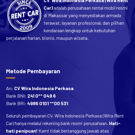
CV. Wira Indonesia Perkasa (Wira Rent
Car)
adalah perusahaan rental mobil resmi
di Makassar yang menyediakan armada
terawat, layanan profesional, dan pilihan
kendaraan lengkap untuk kebutuhan
perjalanan harian, bisnis, maupun wisata.
Metode Pembayaran
An:
CV Wira Indonesia Perkasa
Bank BNI:
241 0** 049 6
Bank BRI:
4986 0101 **00 531
Seluruh pembayaran CV. Wira Indonesia Perkasa (Wira Rent
Car) hanya melalui rekening bank resmi perusahaan.
Hati-
hati penipuan!
Kami tidak bertanggung jawab atas