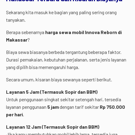
Sekarang
kita
masuk
ke
bagian
yang
paling
sering
orang
tanyakan.
Berapa
sebenarnya
harga
sewa
mobil
Innova
Reborn
di
Makassar
?
Biaya
sewa
biasanya
berbeda
tergantung
beberapa
faktor.
Durasi
pemakaian,
kebutuhan
perjalanan,
serta
jenis
layanan
yang
dipilih
bisa
memengaruhi
harga.
Secara
umum,
kisaran
biaya
sewanya
seperti
berikut.
Layanan
5
Jam (
Termasuk
Sopir
dan
BBM)
Untuk
penggunaan
singkat
sekitar
setengah
hari,
tersedia
layanan
penggunaan
5
jam
dengan
tarif
sekitar
Rp
750.000
per
hari
.
Layanan
12
Jam (
Termasuk
Sopir
dan
BBM)
Jika
kamu
membutuhkan
mobil
lebih
lama,
tersedia
juga