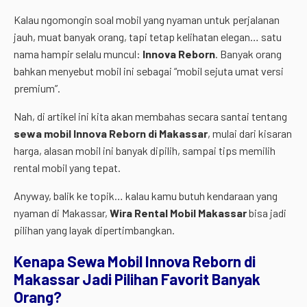
Kalau
ngomongin
soal
mobil
yang
nyaman
untuk
perjalanan
jauh,
muat
banyak
orang,
tapi
tetap
kelihatan
elegan…
satu
nama
hampir
selalu
muncul:
Innova
Reborn
.
Banyak
orang
bahkan
menyebut
mobil
ini
sebagai “
mobil
sejuta
umat
versi
premium”.
Nah,
di
artikel
ini
kita
akan
membahas
secara
santai
tentang
sewa
mobil
Innova
Reborn
di
Makassar
,
mulai
dari
kisaran
harga,
alasan
mobil
ini
banyak
dipilih,
sampai
tips
memilih
rental
mobil
yang
tepat.
Anyway,
balik
ke
topik…
kalau
kamu
butuh
kendaraan
yang
nyaman
di
Makassar,
Wira
Rental
Mobil
Makassar
bisa
jadi
pilihan
yang
layak
dipertimbangkan.
Kenapa
Sewa
Mobil
Innova
Reborn
di
Makassar
Jadi
Pilihan
Favorit
Banyak
Orang?