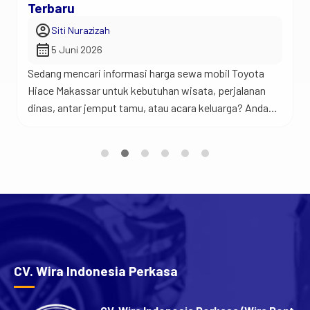
Terbaru
account_circle
Siti Nurazizah
calendar_month
5 Juni 2026
Sedang mencari informasi harga sewa mobil Toyota
Hiace Makassar untuk kebutuhan wisata, perjalanan
dinas, antar jemput tamu, atau acara keluarga? Anda
berada di tempat yang tepat. Jadi begini… Toyota
Hiace merupakan salah satu kendaraan favorit untuk
perjalanan rombongan karena menawarkan kabin yang
luas, kapasitas penumpang yang banyak, dan
kenyamanan yang sulit ditandingi mobil keluarga biasa.
[…]
CV. Wira Indonesia Perkasa