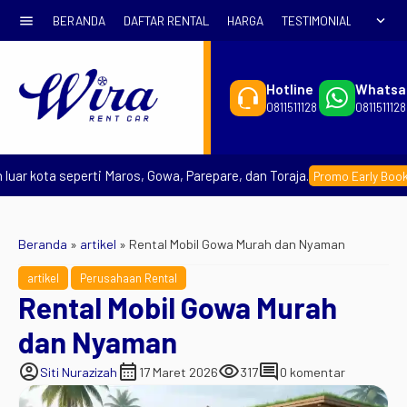
menu
expand_more
BERANDA
DAFTAR RENTAL
HARGA
TESTIMONIAL
SYARA
Hotline
Whatsa
0811511128
0811511128
kota seperti Maros, Gowa, Parepare, dan Toraja.
–
Promo Early Booking
Beranda
»
artikel
»
Rental Mobil Gowa Murah dan Nyaman
artikel
Perusahaan Rental
Rental Mobil Gowa Murah
dan Nyaman
account_circle
calendar_month
visibility
comment
Siti Nurazizah
17 Maret 2026
317
0 komentar