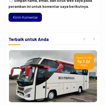
Simpan nama, email, dan situs web saya pada
peramban ini untuk komentar saya berikutnya.
Terbaik untuk Anda
ai
Sewa mulai
rb
Rp 2,2jt
/hari