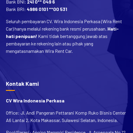
Bank BNI:
241 0** 049 6
Bank BRI:
4986 0101 **00 531
Seluruh pembayaran CV. Wira Indonesia Perkasa (Wira Rent
Car) hanya melalui rekening bank resmi perusahaan.
Hati-
hati penipuan!
Kami tidak bertanggung jawab atas
pembayaran ke rekening lain atau pihak yang
mengatasnamakan Wira Rent Car.
Kontak Kami
CV Wira Indonesia Perkasa
Office: Jl. Andi Pangeran Pettarani Komp Ruko Bisnis Center
A6 Lantai 2, Kota Makassar, Sulawesi Selatan, Indonesia.
Pool/Garasi: Anging Mammiri Residence, Jl. Aroeppala No.12