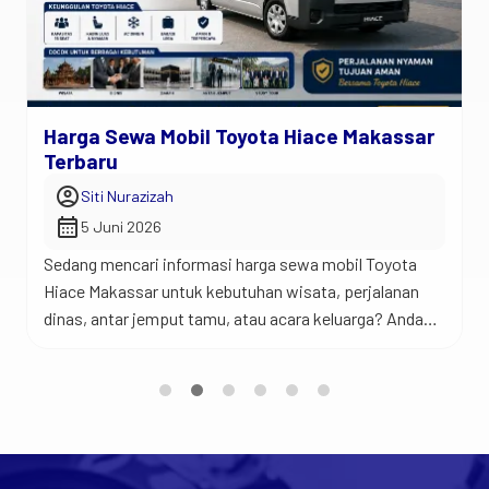
Harga Sewa Mobil Toyota Hiace Makassar
Terbaru
account_circle
Siti Nurazizah
calendar_month
5 Juni 2026
Sedang mencari informasi harga sewa mobil Toyota
Hiace Makassar untuk kebutuhan wisata, perjalanan
dinas, antar jemput tamu, atau acara keluarga? Anda
berada di tempat yang tepat. Jadi begini… Toyota
Hiace merupakan salah satu kendaraan favorit untuk
perjalanan rombongan karena menawarkan kabin yang
luas, kapasitas penumpang yang banyak, dan
kenyamanan yang sulit ditandingi mobil keluarga biasa.
[…]