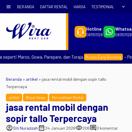
menu
expand_more
BERANDA
DAFTAR RENTAL
HARGA
TESTIMONIAL
SYARA
Hotline
Whatsa
0811511128
0811511128
erti Maros, Gowa, Parepare, dan Toraja.
– Pesan s
Promo Early Booking
Beranda
»
artikel
»
jasa rental mobil dengan sopir tallo
Terpercaya
artikel
Biaya Sewa
Perusahaan Rental
jasa rental mobil dengan
sopir tallo Terpercaya
account_circle
calendar_month
visibility
comment
Siti Nurazizah
24 Januari 2026
206
0 komentar