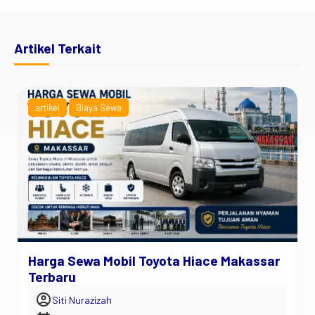
Artikel Terkait
artikel
Biaya Sewa
Harga Sewa Mobil Toyota Hiace Makassar
Terbaru
account_circle
Siti Nurazizah