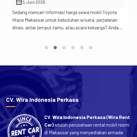
calendar_month
5 Juni 2026
Sedang mencari informasi harga sewa mobil Toyota
Hiace Makassar untuk kebutuhan wisata, perjalanan
dinas, antar jemput tamu, atau acara keluarga? Anda
berada di tempat yang tepat. Jadi begini… Toyota
Hiace merupakan salah satu kendaraan favorit untuk
perjalanan rombongan karena menawarkan kabin yang
luas, kapasitas penumpang yang banyak, dan
kenyamanan yang sulit ditandingi mobil keluarga biasa.
[…]
CV. Wira Indonesia Perkasa
CV. Wira Indonesia Perkasa (Wira Rent
Car)
adalah perusahaan rental mobil resmi
di Makassar yang menyediakan armada