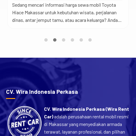
Sedang mencari informasi harga sewa mobil Toyota
Hiace Makassar untuk kebutuhan wisata, perjalanan
dinas, antar jemput tamu, atau acara keluarga? Anda
berada di tempat yang tepat. Jadi begini… Toyota
Hiace merupakan salah satu kendaraan favorit untuk
perjalanan rombongan karena menawarkan kabin yang
luas, kapasitas penumpang yang banyak, dan
kenyamanan yang sulit ditandingi mobil keluarga biasa.
[…]
CV. Wira Indonesia Perkasa
CV. Wira Indonesia Perkasa (Wira Rent
Car)
adalah perusahaan rental mobil resmi
di Makassar yang menyediakan armada
terawat, layanan profesional, dan pilihan