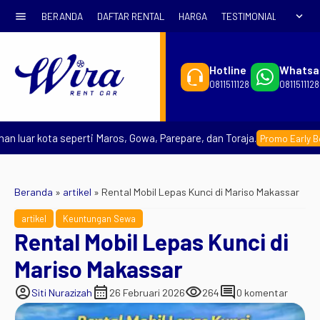
menu
expand_more
BERANDA
DAFTAR RENTAL
HARGA
TESTIMONIAL
SYARA
Hotline
Whatsa
0811511128
0811511128
ar kota seperti Maros, Gowa, Parepare, dan Toraja.
Promo Early Booking
Beranda
»
artikel
»
Rental Mobil Lepas Kunci di Mariso Makassar
artikel
Keuntungan Sewa
Rental Mobil Lepas Kunci di
Mariso Makassar
account_circle
calendar_month
visibility
comment
Siti Nurazizah
26 Februari 2026
264
0 komentar