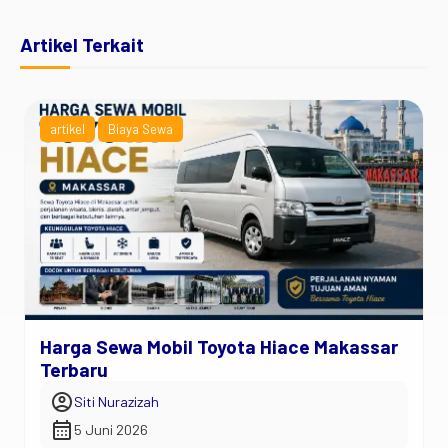
Artikel Terkait
artikel
Biaya Sewa
Harga Sewa Mobil Toyota Hiace Makassar
Terbaru
account_circle
Siti Nurazizah
calendar_month
5 Juni 2026