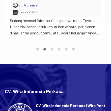
account_circle
Siti Nurazizah
calendar_month
5 Juni 2026
Sedang mencari informasi harga sewa mobil Toyota
Hiace Makassar untuk kebutuhan wisata, perjalanan
dinas, antar jemput tamu, atau acara keluarga? Anda
berada di tempat yang tepat. Jadi begini… Toyota
Hiace merupakan salah satu kendaraan favorit untuk
perjalanan rombongan karena menawarkan kabin yang
luas, kapasitas penumpang yang banyak, dan
kenyamanan yang sulit ditandingi mobil keluarga biasa.
[…]
CV. Wira Indonesia Perkasa
CV. Wira Indonesia Perkasa (Wira Rent