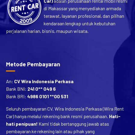
Car)
adalah perusahaan rental mobil resmi
di Makassar yang menyediakan armada
terawat, layanan profesional, dan pilihan
kendaraan lengkap untuk kebutuhan
perjalanan harian, bisnis, maupun wisata.
Metode Pembayaran
An:
CV Wira Indonesia Perkasa
Bank BNI:
241 0** 049 6
Bank BRI:
4986 0101 **00 531
Seluruh pembayaran CV. Wira Indonesia Perkasa (Wira Rent
Car) hanya melalui rekening bank resmi perusahaan.
Hati-
hati penipuan!
Kami tidak bertanggung jawab atas
pembayaran ke rekening lain atau pihak yang