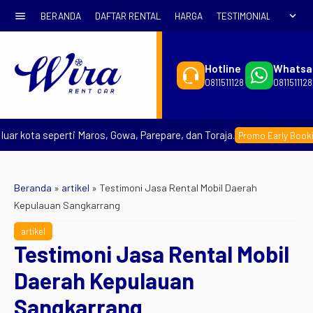
menu
expand_more
BERANDA
DAFTAR RENTAL
HARGA
TESTIMONIAL
SYARA
Hotline
Whatsa
0811511128
0811511128
ota seperti Maros, Gowa, Parepare, dan Toraja.
– 
Promo Early Booking
Beranda
»
artikel
»
Testimoni Jasa Rental Mobil Daerah
Kepulauan Sangkarrang
artikel
Testimoni Jasa Rental Mobil
Daerah Kepulauan
Sangkarrang