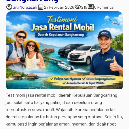
account_circle
calendar_month
visibility
comment
Siti Nurazizah
27 Februari 2026
215
0 komentar
Testimoni jasa rental mobil daerah Kepulauan Sangkarrang
jadi salah satu hal yang paling dicari sebelum orang
memutuskan sewa mobil. Wajar sih, karena perjalanan ke
daerah kepulauan itu butuh persiapan yang matang. Selain itu,
kamu pasti ingin perjalanan aman, nyaman, dan tidak ribet