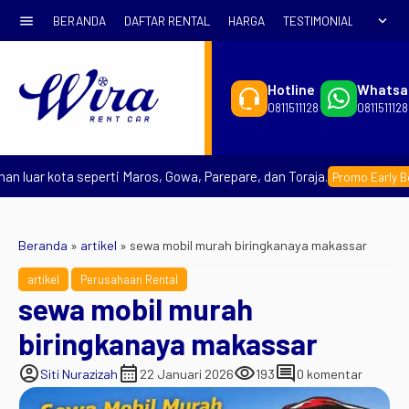
menu
expand_more
BERANDA
DAFTAR RENTAL
HARGA
TESTIMONIAL
SYARA
Hotline
Whatsa
0811511128
0811511128
ar kota seperti Maros, Gowa, Parepare, dan Toraja.
Promo Early Booking
Beranda
»
artikel
»
sewa mobil murah biringkanaya makassar
artikel
Perusahaan Rental
sewa mobil murah
biringkanaya makassar
account_circle
calendar_month
visibility
comment
Siti Nurazizah
22 Januari 2026
193
0 komentar