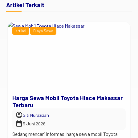
Artikel Terkait
artikel
Biaya Sewa
Harga Sewa Mobil Toyota Hiace Makassar
Terbaru
account_circle
Siti Nurazizah
calendar_month
5 Juni 2026
Sedang mencari informasi harga sewa mobil Toyota