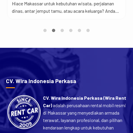
Hiace Makassar untuk kebutuhan wisata, perjalanan
dinas, antar jemput tamu, atau acara keluarga? Anda
berada di tempat yang tepat. Jadi begini… Toyota
Hiace merupakan salah satu kendaraan favorit untuk
perjalanan rombongan karena menawarkan kabin yang
luas, kapasitas penumpang yang banyak, dan
kenyamanan yang sulit ditandingi mobil keluarga biasa.
[…]
CV. Wira Indonesia Perkasa
CV. Wira Indonesia Perkasa (Wira Rent
Car)
adalah perusahaan rental mobil resmi
di Makassar yang menyediakan armada
terawat, layanan profesional, dan pilihan
kendaraan lengkap untuk kebutuhan