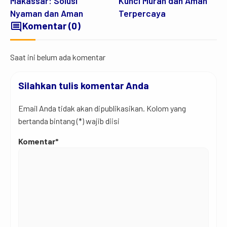
Makassar: Solusi
Kunci Murah dan Aman
Nyaman dan Aman
Terpercaya
comment
Komentar (0)
Saat ini belum ada komentar
Silahkan tulis komentar Anda
Email Anda tidak akan dipublikasikan. Kolom yang
bertanda bintang (*) wajib diisi
Komentar*